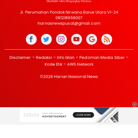
Jl. Perumahan Pondok Nirwana Baruk Utara VI-24
081218956007
harnasnewspusat@gmail.com
Disclaimer
Redaksi
Info Iklan
Pedoman Media Siber
Kode Etik
AWS Network
©2026 Harian Nasional News