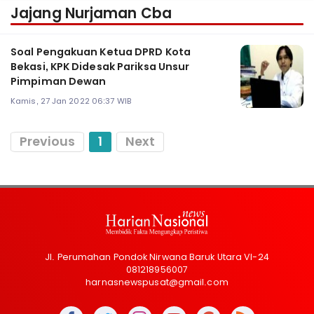
Jajang Nurjaman Cba
Soal Pengakuan Ketua DPRD Kota
Bekasi, KPK Didesak Pariksa Unsur
Pimpiman Dewan
Kamis, 27 Jan 2022 06:37 WIB
Previous
1
Next
Jl. Perumahan Pondok Nirwana Baruk Utara VI-24
081218956007
harnasnewspusat@gmail.com