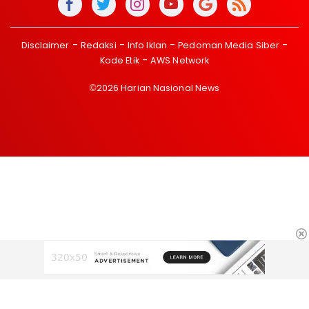
Disclaimer
Redaksi
Info Iklan
Pedoman Media Siber
Kode Etik
AWS Network
©2026 Harian Nasional News