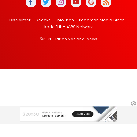
Disclaimer
Redaksi
Info Iklan
Pedoman Media Siber
Kode Etik
AWS Network
©2026 Harian Nasional News