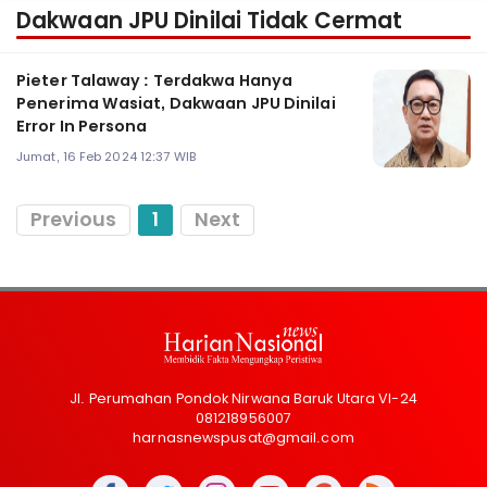
Dakwaan JPU Dinilai Tidak Cermat
Pieter Talaway : Terdakwa Hanya
Penerima Wasiat, Dakwaan JPU Dinilai
Error In Persona
Jumat, 16 Feb 2024 12:37 WIB
Previous
1
Next
Jl. Perumahan Pondok Nirwana Baruk Utara VI-24
081218956007
harnasnewspusat@gmail.com