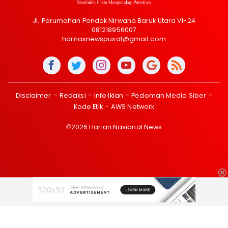
Jl. Perumahan Pondok Nirwana Baruk Utara VI-24
081218956007
harnasnewspusat@gmail.com
Disclaimer
Redaksi
Info Iklan
Pedoman Media Siber
Kode Etik
AWS Network
©2026 Harian Nasional News