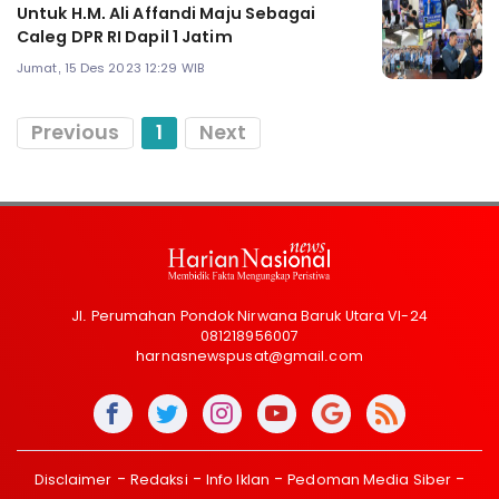
Untuk H.M. Ali Affandi Maju Sebagai
Caleg DPR RI Dapil 1 Jatim
Jumat, 15 Des 2023 12:29 WIB
Previous
1
Next
Jl. Perumahan Pondok Nirwana Baruk Utara VI-24
081218956007
harnasnewspusat@gmail.com
Disclaimer
Redaksi
Info Iklan
Pedoman Media Siber