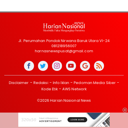
Jl. Perumahan Pondok Nirwana Baruk Utara VI-24
081218956007
harnasnewspusat@gmail.com
Disclaimer
Redaksi
Info Iklan
Pedoman Media Siber
Kode Etik
AWS Network
©2026 Harian Nasional News