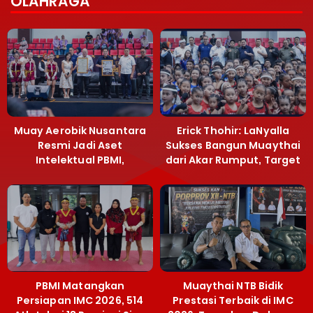
OLAHRAGA
Muay Aerobik Nusantara
Erick Thohir: LaNyalla
Resmi Jadi Aset
Sukses Bangun Muaythai
Intelektual PBMI,
dari Akar Rumput, Target
Menpora Sebut
Emas SEA Games
Terobosan Bangun
Grassroots
PBMI Matangkan
Muaythai NTB Bidik
Persiapan IMC 2026, 514
Prestasi Terbaik di IMC