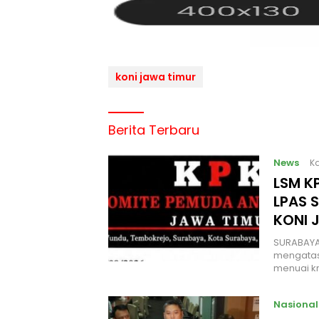
koni jawa timur
Berita Terbaru
News
Ka
LSM KP
LPAS 
KONI 
SURABAYA
mengatas
menuai kr
Nasional