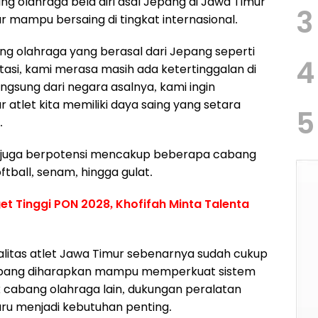
g olahraga bela diri asal Jepang di Jawa Timur
3
r mampu bersaing di tingkat internasional.
abang olahraga yang berasal dari Jepang seperti
4
tasi, kami merasa masih ada ketertinggalan di
ngsung dari negara asalnya, kami ingin
 atlet kita memiliki daya saing yang setara
5
.
ini juga berpotensi mencakup beberapa cabang
oftball, senam, hingga gulat.
t Tinggi PON 2028, Khofifah Minta Talenta
ualitas atlet Jawa Timur sebenarnya sudah cukup
Jepang diharapkan mampu memperkuat sistem
 cabang olahraga lain, dukungan peralatan
ru menjadi kebutuhan penting.