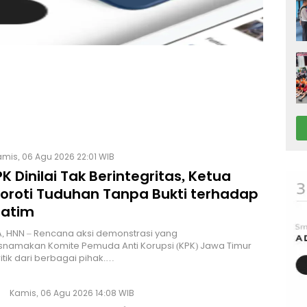
mis, 06 Agu 2026 22:01 WIB
K Dinilai Tak Berintegritas, Ketua
Soroti Tuduhan Tanpa Bukti terhadap
Jatim
, HNN – Rencana aksi demonstrasi yang
namakan Komite Pemuda Anti Korupsi (KPK) Jawa Timur
itik dari berbagai pihak.…
Kamis, 06 Agu 2026 14:08 WIB