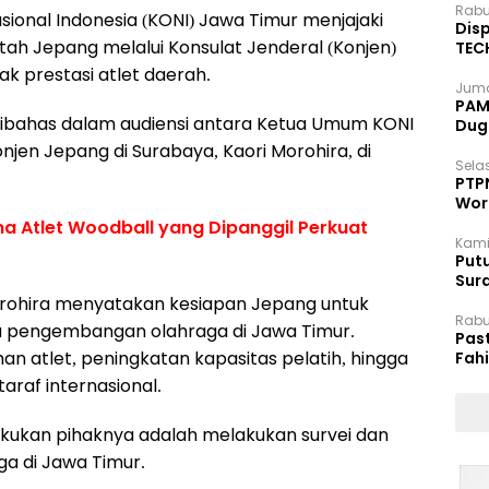
Rabu
ional Indonesia (KONI) Jawa Timur menjajaki
Disp
tah Jepang melalui Konsulat Jenderal (Konjen)
TEC
Dip
 prestasi atlet daerah.
Juma
PAM 
i dibahas dalam audiensi antara Ketua Umum KONI
Dug
jen Jepang di Surabaya, Kaori Morohira, di
Selas
PTP
Wor
ma Atlet Woodball yang Dipanggil Perkuat
Kami
Putu
Sur
Dok
rohira menyatakan kesiapan Jepang untuk
Rabu
 pengembangan olahraga di Jawa Timur.
Pas
n atlet, peningkatan kapasitas pelatih, hingga
Fah
Moj
araf internasional.
lakukan pihaknya adalah melakukan survei dan
a di Jawa Timur.