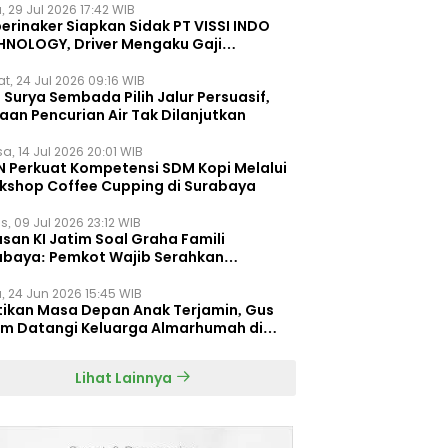
, 29 Jul 2026 17:42 WIB
erinaker Siapkan Sidak PT VISSI INDO
HNOLOGY, Driver Mengaku Gaji
otong Rp3 Juta
t, 24 Jul 2026 09:16 WIB
Surya Sembada Pilih Jalur Persuasif,
aan Pencurian Air Tak Dilanjutkan
a, 14 Jul 2026 20:01 WIB
N Perkuat Kompetensi SDM Kopi Melalui
kshop Coffee Cupping di Surabaya
s, 09 Jul 2026 23:12 WIB
san KI Jatim Soal Graha Famili
abaya: Pemkot Wajib Serahkan
umen Re-planning PT SAS
, 24 Jun 2026 15:45 WIB
tikan Masa Depan Anak Terjamin, Gus
im Datangi Keluarga Almarhumah di
orembun
Lihat Lainnya