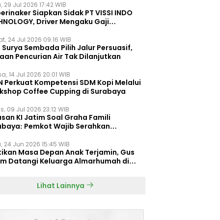
, 29 Jul 2026 17:42 WIB
erinaker Siapkan Sidak PT VISSI INDO
HNOLOGY, Driver Mengaku Gaji
otong Rp3 Juta
t, 24 Jul 2026 09:16 WIB
Surya Sembada Pilih Jalur Persuasif,
aan Pencurian Air Tak Dilanjutkan
a, 14 Jul 2026 20:01 WIB
N Perkuat Kompetensi SDM Kopi Melalui
kshop Coffee Cupping di Surabaya
s, 09 Jul 2026 23:12 WIB
san KI Jatim Soal Graha Famili
abaya: Pemkot Wajib Serahkan
umen Re-planning PT SAS
, 24 Jun 2026 15:45 WIB
tikan Masa Depan Anak Terjamin, Gus
im Datangi Keluarga Almarhumah di
orembun
Lihat Lainnya