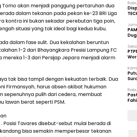
Rabu
g Tomo akan menjadi panggung pertaruhan dua
Disp
rada dalam tekanan pada pekan ke-23 BRI Liga
TEC
Dip
ra kontra ini bukan sekadar perebutan tiga poin,
Juma
engah situasi yang tak ideal bagi kedua kubu.
PAM 
Dug
ada dalam fase sulit. Dua kekalahan beruntun
Selas
alahan 1-2 dari Bhayangkara Presisi Lampung FC
PTP
Wor
a mereka 1-3 dari Persijap Jepara menjadi alarm
Kami
Putu
a tak bisa tampil dengan kekuatan terbaik. Dua
Sur
Dok
oni Firmansyah, harus absen akibat hukuman
Rabu
lum sepenuhnya pulih dari cedera, membuat
Pas
Fah
mu lawan berat seperti PSM.
Moj
nan
h . Posisi Tavares disebut-sebut mulai berada di
 di kandang bisa semakin memperbesar tekanan