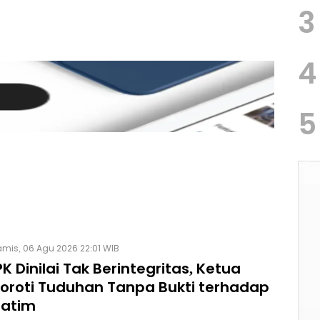
3
4
5
mis, 06 Agu 2026 22:01 WIB
K Dinilai Tak Berintegritas, Ketua
Soroti Tuduhan Tanpa Bukti terhadap
Jatim