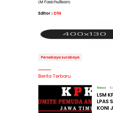
(M Fasichullisan)
Editor :
D1N
Persebaya surabaya
Berita Terbaru
News
Ka
LSM KP
LPAS 
KONI 