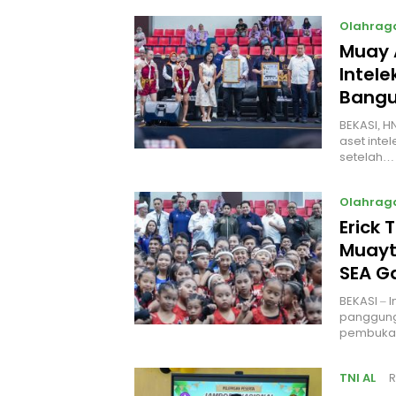
Olahrag
Muay 
Intel
Bangu
BEKASI, H
aset intel
setelah…
Olahrag
Erick 
Muayt
SEA 
BEKASI – 
panggung
pembukaa
TNI AL
R