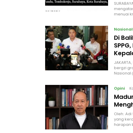
SURABAYA
mengatas
menuai kr
Nasional
Di Ba
SPPG, 
Kepal
JAKARTA, 
bergzi gr
Nasional
Opini
K
Madur
Mengh
Oleh: Adi
yang kera
harapan 