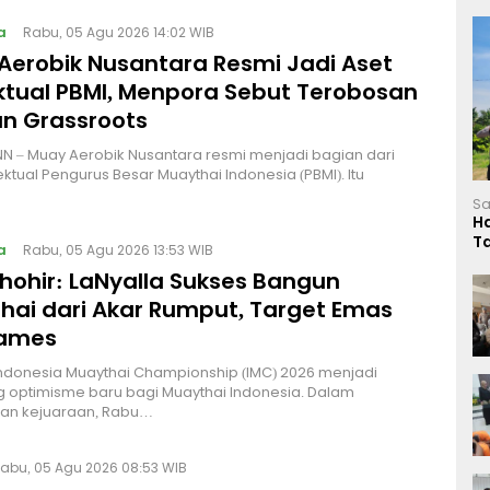
a
Rabu, 05 Agu 2026 14:02 WIB
Aerobik Nusantara Resmi Jadi Aset
ektual PBMI, Menpora Sebut Terobosan
n Grassroots
NN – Muay Aerobik Nusantara resmi menjadi bagian dari
ektual Pengurus Besar Muaythai Indonesia (PBMI). Itu
Sa
H
T
a
Rabu, 05 Agu 2026 13:53 WIB
L
Thohir: LaNyalla Sukses Bangun
hai dari Akar Rumput, Target Emas
Games
Indonesia Muaythai Championship (IMC) 2026 menjadi
 optimisme baru bagi Muaythai Indonesia. Dalam
n kejuaraan, Rabu…
abu, 05 Agu 2026 08:53 WIB