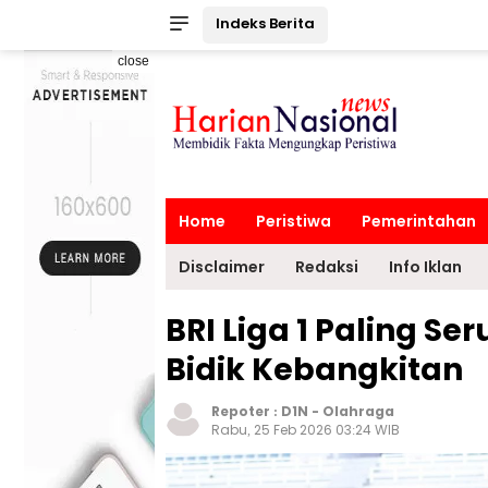
Indeks Berita
close
Home
Peristiwa
Pemerintahan
Disclaimer
Redaksi
Info Iklan
BRI Liga 1 Paling Se
Bidik Kebangkitan
Repoter :
D1N
-
Olahraga
Rabu, 25 Feb 2026 03:24 WIB