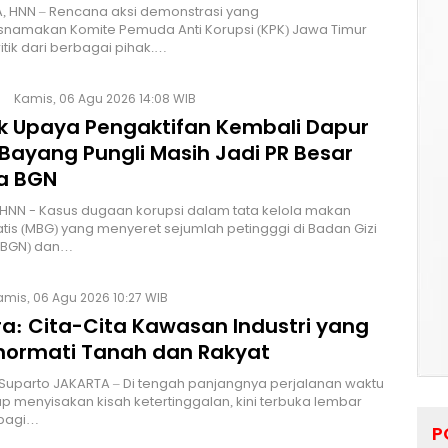
, HNN – Rencana aksi demonstrasi yang
namakan Komite Pemuda Anti Korupsi (KPK) Jawa Timur
itik dari berbagai pihak.…
Kamis, 06 Agu 2026 14:08 WIB
lik Upaya Pengaktifan Kembali Dapur
Bayang Pungli Masih Jadi PR Besar
a BGN
HNN - Kasus dugaan korupsi dalam tata kelola makan
atis (MBG) yang menyeret sejumlah petingggi di Badan Gizi
 (BGN) dan…
amis, 06 Agu 2026 10:27 WIB
a: Cita-Cita Kawasan Industri yang
ormati Tanah dan Rakyat
 Suparto JAKARTA – Di tengah panjangnya perjalanan waktu
p menyisakan kisah ketertinggalan, kini terbuka lembar
bagi…
P