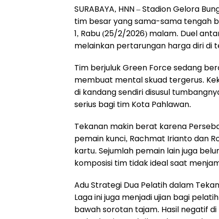
SURABAYA, HNN – Stadion Gelora Bun
tim besar yang sama-sama tengah be
1, Rabu (25/2/2026) malam. Duel anta
melainkan pertarungan harga diri di t
Tim berjuluk Green Force sedang ber
membuat mental skuad tergerus. Kek
di kandang sendiri disusul tumbangny
serius bagi tim Kota Pahlawan.
Tekanan makin berat karena Persebay
pemain kunci, Rachmat Irianto dan R
kartu. Sejumlah pemain lain juga be
komposisi tim tidak ideal saat menja
Adu Strategi Dua Pelatih dalam Teka
Laga ini juga menjadi ujian bagi pelati
bawah sorotan tajam. Hasil negatif