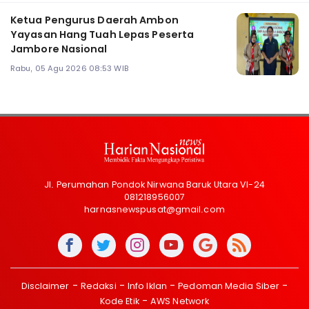
Ketua Pengurus Daerah Ambon
Yayasan Hang Tuah Lepas Peserta
Jambore Nasional
Rabu, 05 Agu 2026 08:53 WIB
Jl. Perumahan Pondok Nirwana Baruk Utara VI-24
081218956007
harnasnewspusat@gmail.com
Disclaimer
Redaksi
Info Iklan
Pedoman Media Siber
Kode Etik
AWS Network