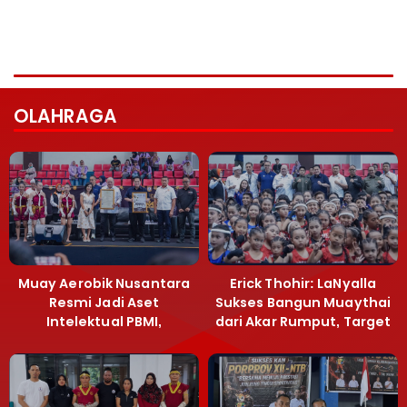
OLAHRAGA
Muay Aerobik Nusantara
Erick Thohir: LaNyalla
Resmi Jadi Aset
Sukses Bangun Muaythai
Intelektual PBMI,
dari Akar Rumput, Target
Menpora Sebut
Emas SEA Games
Terobosan Bangun
Grassroots