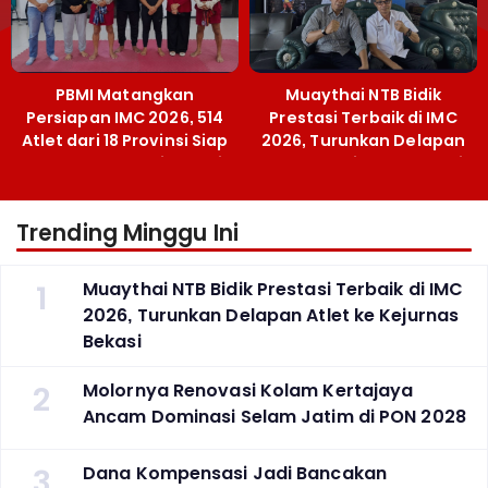
PBMI Matangkan
Muaythai NTB Bidik
Persiapan IMC 2026, 514
Prestasi Terbaik di IMC
Atlet dari 18 Provinsi Siap
2026, Turunkan Delapan
Berlaga Besok di Bekasi
Atlet ke Kejurnas Bekasi
Trending Minggu Ini
1
Muaythai NTB Bidik Prestasi Terbaik di IMC
2026, Turunkan Delapan Atlet ke Kejurnas
Bekasi
2
Molornya Renovasi Kolam Kertajaya
Ancam Dominasi Selam Jatim di PON 2028
3
Dana Kompensasi Jadi Bancakan