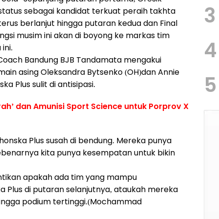
3
tatus sebagai kandidat terkuat peraih takhta
ni terus berlanjut hingga putaran kedua dan Final
engsi musim ini akan di boyong ke markas tim
4
ini.
 Coach Bandung BJB Tandamata mengakui
main asing Oleksandra Bytsenko (OH)dan Annie
5
 Plus sulit di antisipasi.
ah’ dan Amunisi Sport Science untuk Porprov X
Phonska Plus susah di bendung. Mereka punya
ebenarnya kita punya kesempatan untuk bikin
nantikan apakah ada tim yang mampu
 Plus di putaran selanjutnya, ataukah mereka
hingga podium tertinggi.(Mochammad