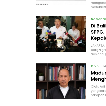
mengatas
menuai kr
Nasional
Di Ba
SPPG, 
Kepal
JAKARTA, 
bergzi gr
Nasional
Opini
1
Madur
Mengh
Oleh: Adi
yang kera
harapan 