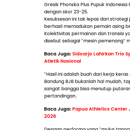
Gresik Phonska Plus Pupuk Indonesia
dengan skor 23-25.
Kesuksesan ini tak lepas dari strategi 
berhasil memadukan pemain asing ber
Kolektivitas permainan dan transisi 
disebut sebagai "mesin pemenang" mu
Baca Juga:
Sidoarjo Lahirkan Trio 
Atletik Nasional
"Hasil ini adalah buah dari kerja ker
Bandung BJB bukanlah hal mudah, tapi
sangat bangga bisa menutup putaran 
pertandingan.
Baca Juga:
Papua Athletics Center
2026
Dengan performa yang "mulus tanpa 