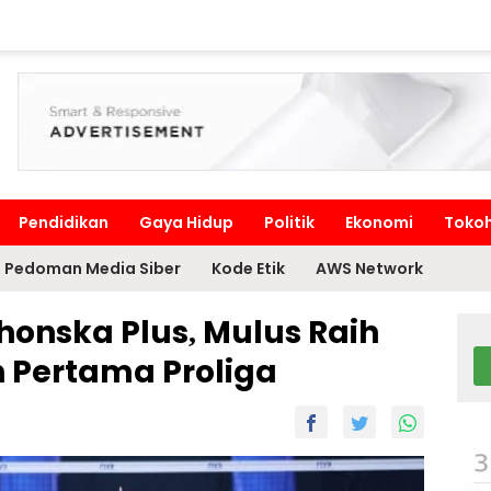
Pendidikan
Gaya Hidup
Politik
Ekonomi
Toko
Pedoman Media Siber
Kode Etik
AWS Network
honska Plus, Mulus Raih
n Pertama Proliga