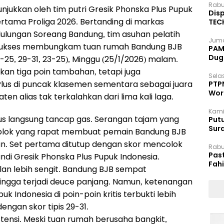
Rabu
jukkan oleh tim putri Gresik Phonska Plus Pupuk
Disp
tama Proliga 2026. Bertanding di markas
TEC
Dip
ulungan Soreang Bandung, tim asuhan pelatih
Juma
ni sukses membungkam tuan rumah Bandung BJB
PAM 
Dug
25, 29-31, 23-25), Minggu (25/1/2026) malam.
an tiga poin tambahan, tetapi juga
Selas
lus di puncak klasemen sementara sebagai juara
PTP
Wor
n alias tak terkalahkan dari lima kali laga.
Kami
us langsung tancap gas. Serangan tajam yang
Putu
Sur
blok yang rapat membuat pemain Bandung BJB
Dok
. Set pertama ditutup dengan skor mencolok
Rabu
Pas
ndi Gresik Phonska Plus Pupuk Indonesia.
Fah
lan lebih sengit. Bandung BJB sempat
Moj
ingga terjadi deuce panjang. Namun, ketenangan
 Indonesia di poin-poin kritis terbukti lebih
engan skor tipis 29-31.
tensi. Meski tuan rumah berusaha bangkit,