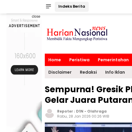
Indeks Berita
close
Home
Peristiwa
Pemerintahan
Disclaimer
Redaksi
Info Iklan
Sempurna! Gresik P
Gelar Juara Putara
Repoter :
D1N
-
Olahraga
Rabu, 28 Jan 2026 00:26 WIB