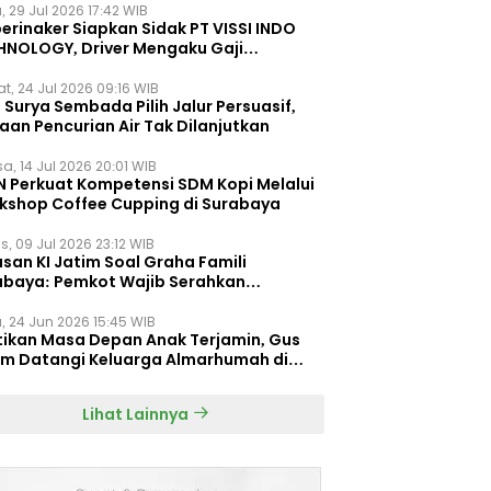
, 29 Jul 2026 17:42 WIB
erinaker Siapkan Sidak PT VISSI INDO
HNOLOGY, Driver Mengaku Gaji
otong Rp3 Juta
t, 24 Jul 2026 09:16 WIB
Surya Sembada Pilih Jalur Persuasif,
aan Pencurian Air Tak Dilanjutkan
a, 14 Jul 2026 20:01 WIB
N Perkuat Kompetensi SDM Kopi Melalui
kshop Coffee Cupping di Surabaya
s, 09 Jul 2026 23:12 WIB
san KI Jatim Soal Graha Famili
abaya: Pemkot Wajib Serahkan
umen Re-planning PT SAS
, 24 Jun 2026 15:45 WIB
tikan Masa Depan Anak Terjamin, Gus
im Datangi Keluarga Almarhumah di
orembun
Lihat Lainnya