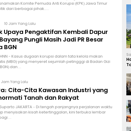
namakan Komite Pemuda Anti Korupsi (KPK) Jawa Timur
itik dari berbagai pihak.…
10 Jam Yang Lalu
lik Upaya Pengaktifan Kembali Dapur
Bayang Pungli Masih Jadi PR Besar
a BGN
Sa
HNN - Kasus dugaan korupsi dalam tata kelola makan
H
atis (MBG) yang menyeret sejumlah petingggi di Badan Gizi
T
 (BGN) dan…
L
4 Jam Yang Lalu
a: Cita-Cita Kawasan Industri yang
ormati Tanah dan Rakyat
 Suparto JAKARTA – Di tengah panjangnya perjalanan waktu
p menyisakan kisah ketertinggalan, kini terbuka lembar
bagi…