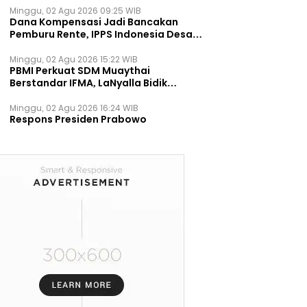
Minggu, 02 Agu 2026 09:25 WIB
Dana Kompensasi Jadi Bancakan
Pemburu Rente, IPPS Indonesia Desak
TPST Bantargebang Ditutup
Permanen
Minggu, 02 Agu 2026 15:22 WIB
PBMI Perkuat SDM Muaythai
Berstandar IFMA, LaNyalla Bidik
Prestasi Dunia
Minggu, 02 Agu 2026 16:24 WIB
Respons Presiden Prabowo