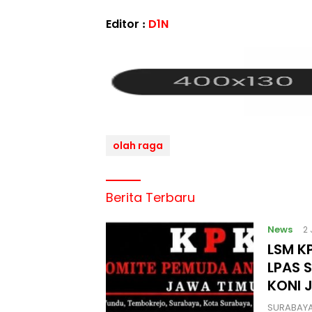
Editor :
D1N
olah raga
Berita Terbaru
News
2
LSM KP
LPAS 
KONI 
SURABAYA