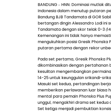
BANDUNG – HNN: Dominasi mutlak ditun
Indonesia dalam menutup putaran per
Bandung BJB Tandamata di GOR Sabil
bertangan dingin Alessandro Lodi i
Tandamata dengan skor telak 0-3 (14-
Kemenangan ini tidak hanya memastik
mengukuhkan posisi Gresik Phonska P
putaran pertama dengan rekor unbeate
Pada set pertama, Gresik Phonska Pl
dikombinasikan dengan pertahanan 
kesulitan mengembangkan permainan
14-25 untuk keunggulan srikandi-srika
Masuki set kedua, pertandingan berja
memberikan perlawanan luar biasa h
mental para pemain Phonska Plus Pupuk
unggul, mengakhiri drama set kedua d
Set ketiga menjadi pembuktian konsis