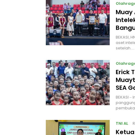
Olahrag
Muay 
Intel
Bangu
BEKASI, H
aset intel
setelah…
Olahrag
Erick 
Muayt
SEA 
BEKASI – 
panggung
pembukaa
TNI AL
R
Ketua