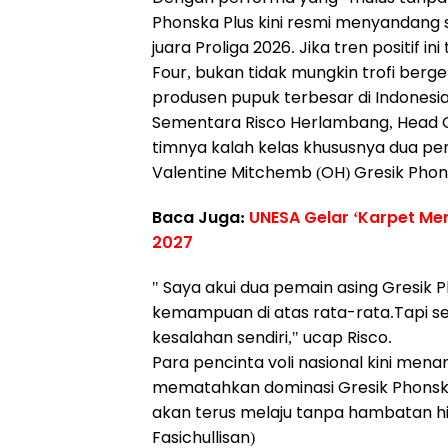
Phonska Plus kini resmi menyandang s
juara Proliga 2026. Jika tren positif i
Four, bukan tidak mungkin trofi berg
produsen pupuk terbesar di Indonesia 
Sementara Risco Herlambang, Head
timnya kalah kelas khususnya dua pe
Valentine Mitchemb (OH) Gresik Phonska
Baca Juga:
UNESA Gelar ‘Karpet Mer
2027
" Saya akui dua pemain asing Gresik 
kemampuan di atas rata-rata.Tapi s
kesalahan sendiri," ucap Risco.
Para pencinta voli nasional kini me
mematahkan dominasi Gresik Phonska
akan terus melaju tanpa hambatan 
Fasichullisan)