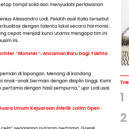
 tetap tampil solid dan menyudahi perlawanan
jenius Alessandro Lodi. Pelatih asal Italia tersebut
kualitas dengan talenta lokal secara harmonis.
yang cepat menjadi kunci utama mengapa tim ini
sim ini.
Sprinter "Monster": Ancaman Baru bagi Takhta
as pemain di lapangan. Menang di kandang
 anak-anak bermain dengan disiplin tinggi. Kami
Tre
pertama dengan hasil sempurna," ujar Lodi usai
1
 Juara Umum Kejuaraan Atletik Jatim Open
2
cela" sepanjang putaran pertama, Gresik