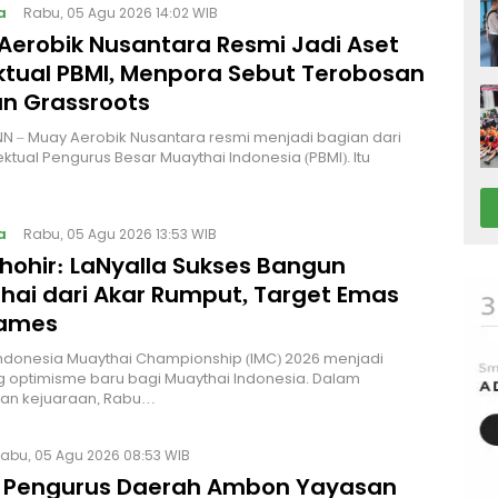
a
Rabu, 05 Agu 2026 14:02 WIB
Aerobik Nusantara Resmi Jadi Aset
ektual PBMI, Menpora Sebut Terobosan
n Grassroots
NN – Muay Aerobik Nusantara resmi menjadi bagian dari
ektual Pengurus Besar Muaythai Indonesia (PBMI). Itu
a
Rabu, 05 Agu 2026 13:53 WIB
Thohir: LaNyalla Sukses Bangun
hai dari Akar Rumput, Target Emas
Games
Indonesia Muaythai Championship (IMC) 2026 menjadi
 optimisme baru bagi Muaythai Indonesia. Dalam
n kejuaraan, Rabu…
abu, 05 Agu 2026 08:53 WIB
 Pengurus Daerah Ambon Yayasan