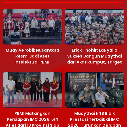
Muay Aerobik Nusantara
Erick Thohir: LaNyalla
Resmi Jadi Aset
Sukses Bangun Muaythai
Intelektual PBMI,
dari Akar Rumput, Target
Menpora Sebut
Emas SEA Games
Terobosan Bangun
Grassroots
PBMI Matangkan
Muaythai NTB Bidik
Persiapan IMC 2026, 514
Prestasi Terbaik di IMC
Atlet dari 18 Provinsi Siap
2026, Turunkan Delapan