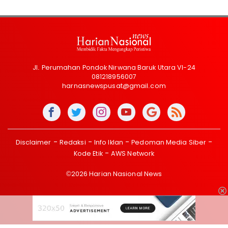
Jl. Perumahan Pondok Nirwana Baruk Utara VI-24
081218956007
harnasnewspusat@gmail.com
Disclaimer
Redaksi
Info Iklan
Pedoman Media Siber
Kode Etik
AWS Network
©2026 Harian Nasional News