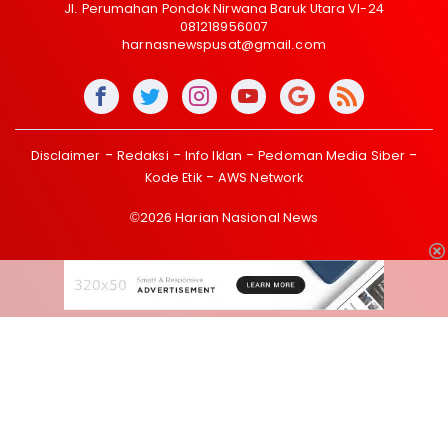
Jl. Perumahan Pondok Nirwana Baruk Utara VI-24
081218956007
harnasnewspusat@gmail.com
Disclaimer
Redaksi
Info Iklan
Pedoman Media Siber
Kode Etik
AWS Network
©2026 Harian Nasional News