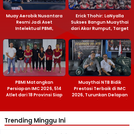
Muay Aerobik Nusantara
Erick Thohir: LaNyalla
Resmi Jadi Aset
Sukses Bangun Muaythai
Intelektual PBMI,
dari Akar Rumput, Target
Menpora Sebut
Emas SEA Games
Terobosan Bangun
Grassroots
PBMI Matangkan
Muaythai NTB Bidik
Persiapan IMC 2026, 514
Prestasi Terbaik di IMC
Atlet dari 18 Provinsi Siap
2026, Turunkan Delapan
Berlaga Besok di Bekasi
Atlet ke Kejurnas Bekasi
Trending Minggu Ini