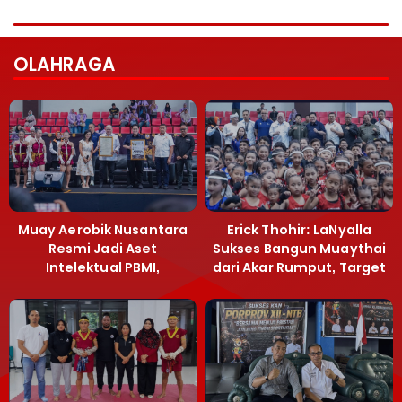
OLAHRAGA
Muay Aerobik Nusantara
Erick Thohir: LaNyalla
Resmi Jadi Aset
Sukses Bangun Muaythai
Intelektual PBMI,
dari Akar Rumput, Target
Menpora Sebut
Emas SEA Games
Terobosan Bangun
Grassroots