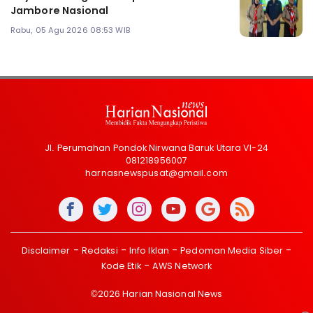
Jambore Nasional
Rabu, 05 Agu 2026 08:53 WIB
Jl. Perumahan Pondok Nirwana Baruk Utara VI-24
081218956007
harnasnewspusat@gmail.com
Disclaimer
Redaksi
Info Iklan
Pedoman Media Siber
Kode Etik
AWS Network
©2026 Harian Nasional News