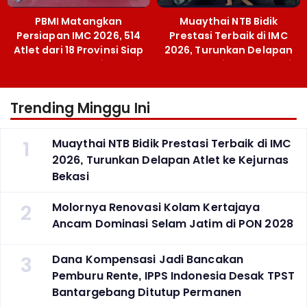
PBMI Matangkan
Muaythai NTB Bidik
Persiapan IMC 2026, 514
Prestasi Terbaik di IMC
Atlet dari 18 Provinsi Siap
2026, Turunkan Delapan
Berlaga Besok di Bekasi
Atlet ke Kejurnas Bekasi
Trending Minggu Ini
1
Muaythai NTB Bidik Prestasi Terbaik di IMC
2026, Turunkan Delapan Atlet ke Kejurnas
Bekasi
2
Molornya Renovasi Kolam Kertajaya
Ancam Dominasi Selam Jatim di PON 2028
3
Dana Kompensasi Jadi Bancakan
Pemburu Rente, IPPS Indonesia Desak TPST
Bantargebang Ditutup Permanen