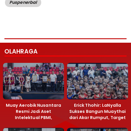
Puspenerbal
OLAHRAGA
Muay Aerobik Nusantara
Erick Thohir: LaNyalla
Resmi Jadi Aset
Sukses Bangun Muaythai
Intelektual PBMI,
dari Akar Rumput, Target
Menpora Sebut
Emas SEA Games
Terobosan Bangun