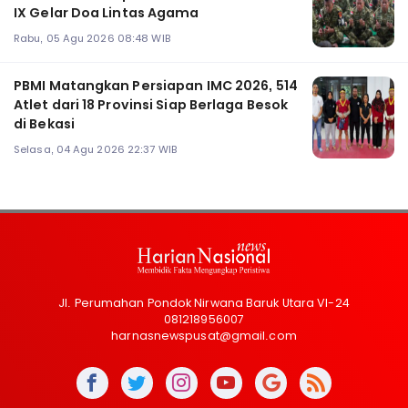
IX Gelar Doa Lintas Agama
Rabu, 05 Agu 2026 08:48 WIB
PBMI Matangkan Persiapan IMC 2026, 514
Atlet dari 18 Provinsi Siap Berlaga Besok
di Bekasi
Selasa, 04 Agu 2026 22:37 WIB
Jl. Perumahan Pondok Nirwana Baruk Utara VI-24
081218956007
harnasnewspusat@gmail.com