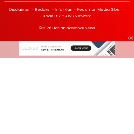
Disclaimer
Redaksi
Info Iklan
Pedoman Media Siber
Kode Etik
AWS Network
©2026 Harian Nasional News