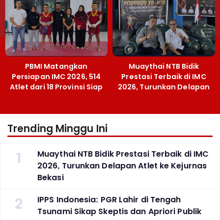
Grassroots
PBMI Matangkan
Muaythai NTB Bidik
Persiapan IMC 2026, 514
Prestasi Terbaik di IMC
Atlet dari 18 Provinsi Siap
2026, Turunkan Delapan
Berlaga Besok di Bekasi
Atlet ke Kejurnas Bekasi
Trending Minggu Ini
1
Muaythai NTB Bidik Prestasi Terbaik di IMC
2026, Turunkan Delapan Atlet ke Kejurnas
Bekasi
2
IPPS Indonesia: PGR Lahir di Tengah
Tsunami Sikap Skeptis dan Apriori Publik