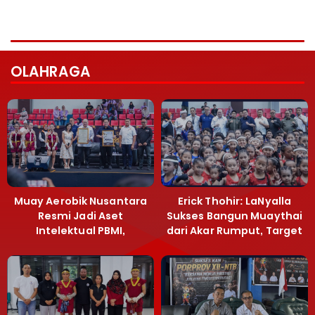
OLAHRAGA
Muay Aerobik Nusantara
Erick Thohir: LaNyalla
Resmi Jadi Aset
Sukses Bangun Muaythai
Intelektual PBMI,
dari Akar Rumput, Target
Menpora Sebut
Emas SEA Games
Terobosan Bangun
Grassroots