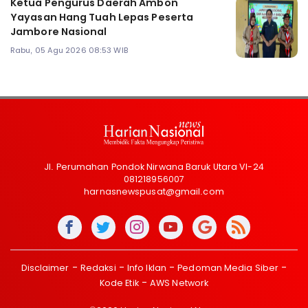
Ketua Pengurus Daerah Ambon
Yayasan Hang Tuah Lepas Peserta
Jambore Nasional
Rabu, 05 Agu 2026 08:53 WIB
Jl. Perumahan Pondok Nirwana Baruk Utara VI-24
081218956007
harnasnewspusat@gmail.com
Disclaimer
Redaksi
Info Iklan
Pedoman Media Siber
Kode Etik
AWS Network