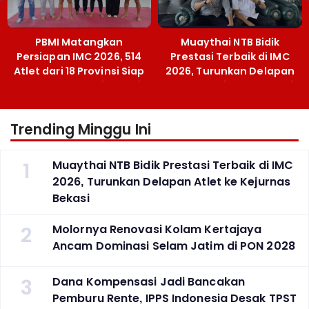
PBMI Matangkan
Muaythai NTB Bidik
Persiapan IMC 2026, 514
Prestasi Terbaik di IMC
Atlet dari 18 Provinsi Siap
2026, Turunkan Delapan
Berlaga Besok di Bekasi
Atlet ke Kejurnas Bekasi
Trending Minggu Ini
1
Muaythai NTB Bidik Prestasi Terbaik di IMC
2026, Turunkan Delapan Atlet ke Kejurnas
Bekasi
2
Molornya Renovasi Kolam Kertajaya
Ancam Dominasi Selam Jatim di PON 2028
3
Dana Kompensasi Jadi Bancakan
Pemburu Rente, IPPS Indonesia Desak TPST