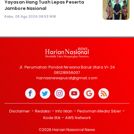
Yayasan Hang Tuah Lepas Peserta
Jambore Nasional
Rabu, 05 Agu 2026 08:53 WIB
Jl. Perumahan Pondok Nirwana Baruk Utara VI-24
081218956007
harnasnewspusat@gmail.com
Disclaimer
Redaksi
Info Iklan
Pedoman Media Siber
Kode Etik
AWS Network
©2026 Harian Nasional News