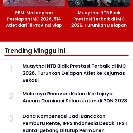
PBMI Matangkan
Muaythai NTB Bidik
Persiapan IMC 2026, 514
Prestasi Terbaik di IMC
Atlet dari 18 Provinsi Siap
2026, Turunkan Delapan
Berlaga Besok di Bekasi
Atlet ke Kejurnas Bekasi
Trending Minggu Ini
1
Muaythai NTB Bidik Prestasi Terbaik di IMC
2026, Turunkan Delapan Atlet ke Kejurnas
Bekasi
2
Molornya Renovasi Kolam Kertajaya
Ancam Dominasi Selam Jatim di PON 2028
3
Dana Kompensasi Jadi Bancakan
Pemburu Rente, IPPS Indonesia Desak TPST
Bantargebang Ditutup Permanen