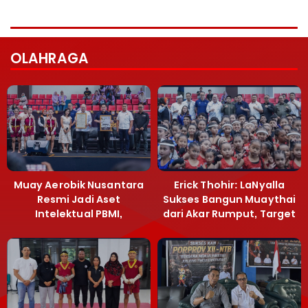
OLAHRAGA
Muay Aerobik Nusantara
Erick Thohir: LaNyalla
Resmi Jadi Aset
Sukses Bangun Muaythai
Intelektual PBMI,
dari Akar Rumput, Target
Menpora Sebut
Emas SEA Games
Terobosan Bangun
Grassroots