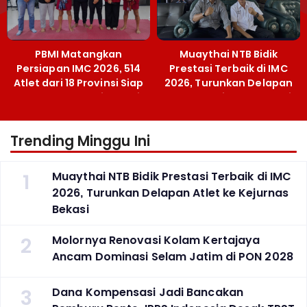
PBMI Matangkan
Muaythai NTB Bidik
Persiapan IMC 2026, 514
Prestasi Terbaik di IMC
Atlet dari 18 Provinsi Siap
2026, Turunkan Delapan
Berlaga Besok di Bekasi
Atlet ke Kejurnas Bekasi
Trending Minggu Ini
1
Muaythai NTB Bidik Prestasi Terbaik di IMC
2026, Turunkan Delapan Atlet ke Kejurnas
Bekasi
2
Molornya Renovasi Kolam Kertajaya
Ancam Dominasi Selam Jatim di PON 2028
3
Dana Kompensasi Jadi Bancakan