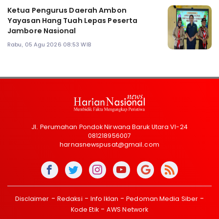
Ketua Pengurus Daerah Ambon
Yayasan Hang Tuah Lepas Peserta
Jambore Nasional
Rabu, 05 Agu 2026 08:53 WIB
Jl. Perumahan Pondok Nirwana Baruk Utara VI-24
081218956007
harnasnewspusat@gmail.com
Disclaimer
Redaksi
Info Iklan
Pedoman Media Siber
Kode Etik
AWS Network