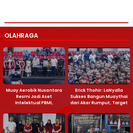
OLAHRAGA
Muay Aerobik Nusantara
Erick Thohir: LaNyalla
Resmi Jadi Aset
Sukses Bangun Muaythai
Intelektual PBMI,
dari Akar Rumput, Target
Menpora Sebut
Emas SEA Games
Terobosan Bangun
Grassroots