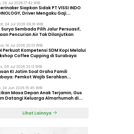
, 29 Jul 2026 17:42 WIB
erinaker Siapkan Sidak PT VISSI INDO
HNOLOGY, Driver Mengaku Gaji
otong Rp3 Juta
t, 24 Jul 2026 09:16 WIB
Surya Sembada Pilih Jalur Persuasif,
aan Pencurian Air Tak Dilanjutkan
a, 14 Jul 2026 20:01 WIB
N Perkuat Kompetensi SDM Kopi Melalui
kshop Coffee Cupping di Surabaya
s, 09 Jul 2026 23:12 WIB
san KI Jatim Soal Graha Famili
abaya: Pemkot Wajib Serahkan
umen Re-planning PT SAS
, 24 Jun 2026 15:45 WIB
tikan Masa Depan Anak Terjamin, Gus
im Datangi Keluarga Almarhumah di
orembun
Lihat Lainnya