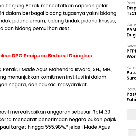
Rabu
ri Tanjung Perak mencatatkan capaian gelar
Disp
024 dalam berbagai bidang tugasnya yakni bidang
TEC
Dip
tindak pidana umum, bidang tindak pidana khusus,
Juma
a dan bidang pemulihan aset.
PAM 
Dug
Selas
PTP
aksa DPO Penipuan Berhasil Diringkus
Wor
Kami
ng Perak, I Made Agus Mahendra Iswara, SH., MH.,
Putu
ng menunjukkan komitmen institusi ini dalam
Sur
Dok
an negara, dan edukasi masyarakat.
Rabu
Pas
Fah
Moj
hasil merealisasikan anggaran sebesar Rp14,39
, serta mencatat penerimaan negara bukan pajak
paui target hingga 555,98%," jelas l Made Agus