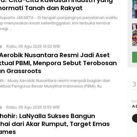
a: Cita-Cita Kawasan Industri yang
ormati Tanah dan Rakyat
 Suparto JAKARTA – Di tengah panjangnya perjalanan waktu
p menyisakan kisah ketertinggalan, kini terbuka lembar
bagi…
a
Rabu, 05 Agu 2026 14:02 WIB
Aerobik Nusantara Resmi Jadi Aset
ektual PBMI, Menpora Sebut Terobosan
n Grassroots
NN – Muay Aerobik Nusantara resmi menjadi bagian dari
ektual Pengurus Besar Muaythai Indonesia (PBMI). Itu
a
Rabu, 05 Agu 2026 13:53 WIB
Thohir: LaNyalla Sukses Bangun
hai dari Akar Rumput, Target Emas
Games