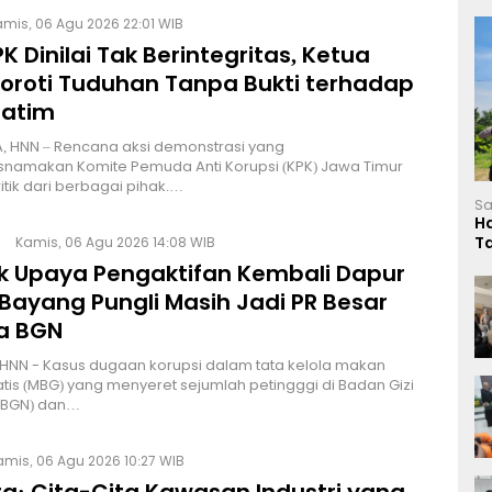
mis, 06 Agu 2026 22:01 WIB
K Dinilai Tak Berintegritas, Ketua
Soroti Tuduhan Tanpa Bukti terhadap
Jatim
, HNN – Rencana aksi demonstrasi yang
namakan Komite Pemuda Anti Korupsi (KPK) Jawa Timur
itik dari berbagai pihak.…
Sa
H
T
Kamis, 06 Agu 2026 14:08 WIB
L
lik Upaya Pengaktifan Kembali Dapur
Bayang Pungli Masih Jadi PR Besar
a BGN
HNN - Kasus dugaan korupsi dalam tata kelola makan
atis (MBG) yang menyeret sejumlah petingggi di Badan Gizi
 (BGN) dan…
amis, 06 Agu 2026 10:27 WIB