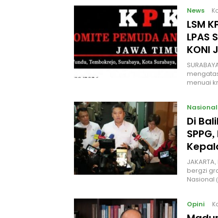
News
Ka
LSM KP
LPAS 
KONI 
SURABAYA
mengatas
menuai kr
Nasional
Di Ba
SPPG, 
Kepal
JAKARTA, 
bergzi gr
Nasional
Opini
K