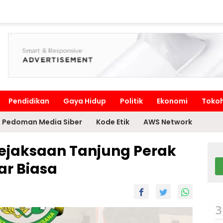
Pendidikan
Gaya Hidup
Politik
Ekonomi
Toko
Pedoman Media Siber
Kode Etik
AWS Network
Kejaksaan Tanjung Perak
r Biasa