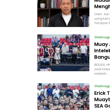
Madur
Mengh
Oleh: Adi
yang kera
harapan 
Olahrag
Muay 
Intel
Bangu
BEKASI, H
aset intel
setelah…
Olahrag
Erick 
Muayt
SEA 