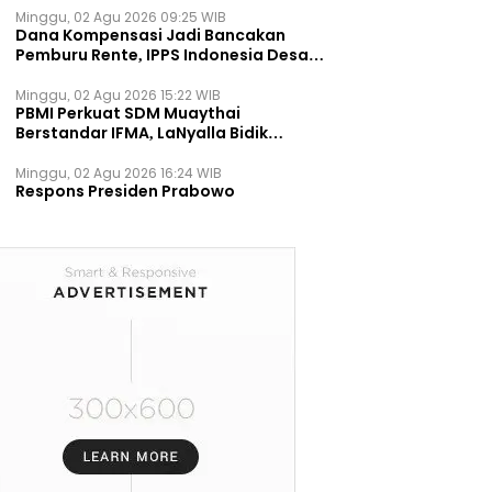
Minggu, 02 Agu 2026 09:25 WIB
Dana Kompensasi Jadi Bancakan
Pemburu Rente, IPPS Indonesia Desak
TPST Bantargebang Ditutup
Permanen
Minggu, 02 Agu 2026 15:22 WIB
PBMI Perkuat SDM Muaythai
Berstandar IFMA, LaNyalla Bidik
Prestasi Dunia
Minggu, 02 Agu 2026 16:24 WIB
Respons Presiden Prabowo