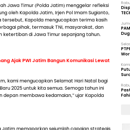
Rabu
rah Jawa Timur (Polda Jatim) menggelar refleksi
Disp
ung oleh Kapolda Jatim, Irjen Pol Imam Sugianto,
TEC
Dip
a tersebut, Kapolda mengucapkan terima kasih
Juma
erbagai pihak, termasuk TNI, masyarakat, dan
PAM 
Dug
ketertiban di Jawa Timur sepanjang tahun.
Selas
PTP
Wor
anang Ajak PWI Jatim Bangun Komunikasi Lewat
Kami
Putu
Sur
Dok
im, kami mengucapkan Selamat Hari Natal bagi
Rabu
aru 2025 untuk kita semua. Semoga tahun ini
Pas
un depan membawa kedamaian,” ujar Kapolda
Fah
Moj
lda Jatim memaparkan sejumlah capaian strategis