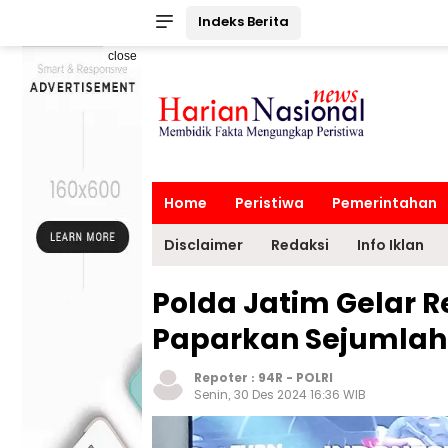
Indeks Berita
close
Home
Peristiwa
Pemerintahan
Disclaimer
Redaksi
Info Iklan
Polda Jatim Gelar R
Paparkan Sejumlah
Repoter :
94R
-
POLRI
Senin, 30 Des 2024 16:36 WIB