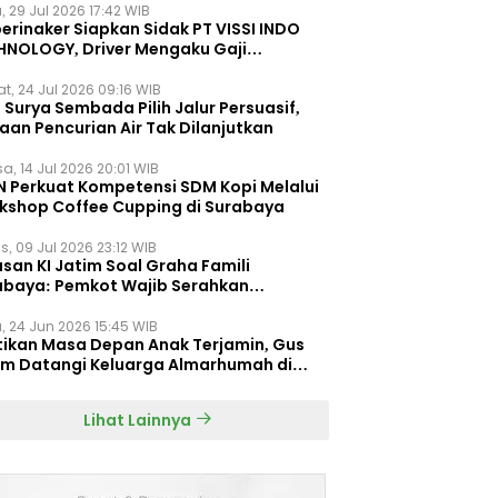
, 29 Jul 2026 17:42 WIB
erinaker Siapkan Sidak PT VISSI INDO
HNOLOGY, Driver Mengaku Gaji
otong Rp3 Juta
t, 24 Jul 2026 09:16 WIB
Surya Sembada Pilih Jalur Persuasif,
aan Pencurian Air Tak Dilanjutkan
a, 14 Jul 2026 20:01 WIB
N Perkuat Kompetensi SDM Kopi Melalui
kshop Coffee Cupping di Surabaya
s, 09 Jul 2026 23:12 WIB
san KI Jatim Soal Graha Famili
abaya: Pemkot Wajib Serahkan
umen Re-planning PT SAS
, 24 Jun 2026 15:45 WIB
tikan Masa Depan Anak Terjamin, Gus
im Datangi Keluarga Almarhumah di
orembun
Lihat Lainnya