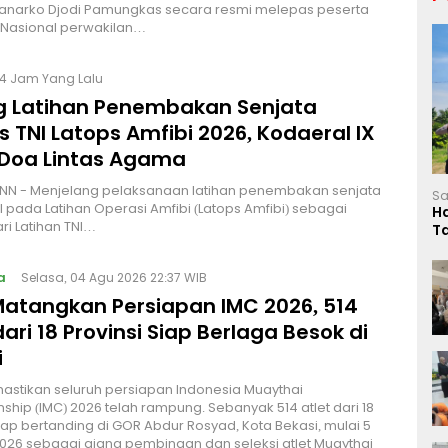
Hanarko Djodi Pamungkas secara resmi melepas peserta
Nasional perwakilan…
4 Jam Yang Lalu
g Latihan Penembakan Senjata
 TNI Latops Amfibi 2026, Kodaeral IX
 Doa Lintas Agama
NN - Menjelang pelaksanaan latihan penembakan senjata
Sa
I pada Latihan Operasi Amfibi (Latops Amfibi) sebagai
H
ri Latihan TNI…
T
L
a
Selasa, 04 Agu 2026 22:37 WIB
Matangkan Persiapan IMC 2026, 514
dari 18 Provinsi Siap Berlaga Besok di
i
stikan seluruh persiapan Indonesia Muaythai
hip (IMC) 2026 telah rampung. Sebanyak 514 atlet dari 18
siap bertanding di GOR Abdur Rosyad, Kota Bekasi, mulai 5
026 sebagai ajang pembinaan dan seleksi atlet Muaythai