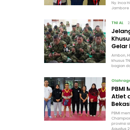
Ny. Inca 
Jambore 
TNI AL
2
Jelan
Khusus
Gelar
Ambon, H
khusus TN
bagian da
Olahrag
PBMI 
Atlet 
Bekas
PBMI mema
Champions
provinsi 
Agustus 2