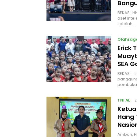
Bangu
BEKASI, H
aset intel
setelah…
Olahrag
Erick 
Muayt
SEA 
BEKASI – 
panggung
pembukaa
TNI AL
2
Ketua
Hang 
Nasio
Ambon, H