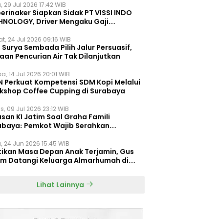
, 29 Jul 2026 17:42 WIB
erinaker Siapkan Sidak PT VISSI INDO
HNOLOGY, Driver Mengaku Gaji
otong Rp3 Juta
t, 24 Jul 2026 09:16 WIB
Surya Sembada Pilih Jalur Persuasif,
aan Pencurian Air Tak Dilanjutkan
a, 14 Jul 2026 20:01 WIB
N Perkuat Kompetensi SDM Kopi Melalui
kshop Coffee Cupping di Surabaya
s, 09 Jul 2026 23:12 WIB
san KI Jatim Soal Graha Famili
abaya: Pemkot Wajib Serahkan
umen Re-planning PT SAS
, 24 Jun 2026 15:45 WIB
tikan Masa Depan Anak Terjamin, Gus
im Datangi Keluarga Almarhumah di
orembun
Lihat Lainnya