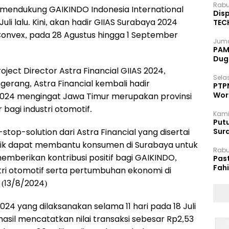
Rabu
 mendukung GAIKINDO Indonesia International
Disp
li lalu. Kini, akan hadir GIIAS Surabaya 2024
TEC
Dip
 Convex, pada 28 Agustus hingga 1 September
Juma
PAM 
Dug
ject Director Astra Financial GIIAS 2024,
Selas
gerang, Astra Financial kembali hadir
PTP
Wor
2024 mengingat Jawa Timur merupakan provinsi
bagi industri otomotif.
Kami
Putu
top-solution dari Astra Financial yang disertai
Sur
Dok
ik dapat membantu konsumen di Surabaya untuk
Rabu
mberikan kontribusi positif bagi GAIKINDO,
Pas
Fah
ri otomotif serta pertumbuhan ekonomi di
Moj
 (13/8/2024)
4 yang dilaksanakan selama 11 hari pada 18 Juli
erhasil mencatatkan nilai transaksi sebesar Rp2,53