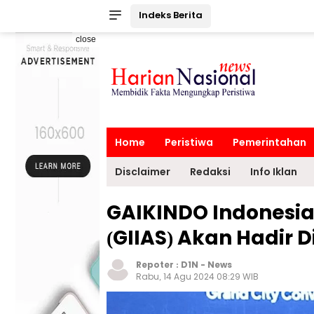
Indeks Berita
close
Home
Peristiwa
Pemerintahan
Disclaimer
Redaksi
Info Iklan
GAIKINDO Indonesia
(GIIAS) Akan Hadir 
Repoter :
D1N
-
News
Rabu, 14 Agu 2024 08:29 WIB