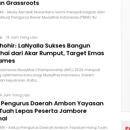
n Grassroots
NN – Muay Aerobik Nusantara resmi menjadi bagian dari
ektual Pengurus Besar Muaythai Indonesia (PBMI). Itu
a
19 Jam Yang Lalu
Thohir: LaNyalla Sukses Bangun
hai dari Akar Rumput, Target Emas
Games
Indonesia Muaythai Championship (IMC) 2026 menjadi
 optimisme baru bagi Muaythai Indonesia. Dalam
n kejuaraan, Rabu…
4 Jam Yang Lalu
 Pengurus Daerah Ambon Yayasan
Tuah Lepas Peserta Jambore
nal
NN - Ketua Pengurus Daerah Ambon Yayasan Hang Tuah,
P