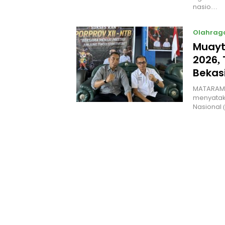
nasio…
Olahrag
Muayth
2026, 
Bekas
MATARAM, 
menyatak
Nasional 