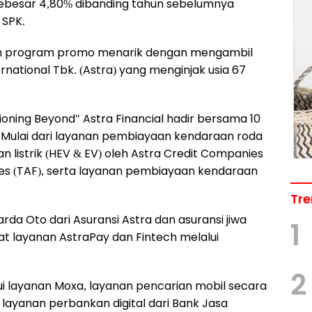
sebesar 4,80% dibanding tahun sebelumnya
 SPK.
ah program promo menarik dengan mengambil
ational Tbk. (Astra) yang menginjak usia 67
ioning Beyond" Astra Financial hadir bersama 10
4. Mulai dari layanan pembiayaan kendaraan roda
listrik (HEV & EV) oleh Astra Credit Companies
ces (TAF), serta layanan pembiayaan kendaraan
Tre
arda Oto dari Asuransi Astra dan asuransi jiwa
1
wat layanan AstraPay dan Fintech melalui
2
i layanan Moxa, layanan pencarian mobil secara
ga layanan perbankan digital dari Bank Jasa