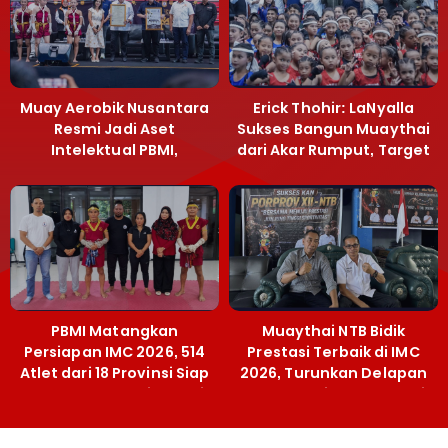
Muay Aerobik Nusantara
Erick Thohir: LaNyalla
Resmi Jadi Aset
Sukses Bangun Muaythai
Intelektual PBMI,
dari Akar Rumput, Target
Menpora Sebut
Emas SEA Games
Terobosan Bangun
Grassroots
PBMI Matangkan
Muaythai NTB Bidik
Persiapan IMC 2026, 514
Prestasi Terbaik di IMC
Atlet dari 18 Provinsi Siap
2026, Turunkan Delapan
Berlaga Besok di Bekasi
Atlet ke Kejurnas Bekasi