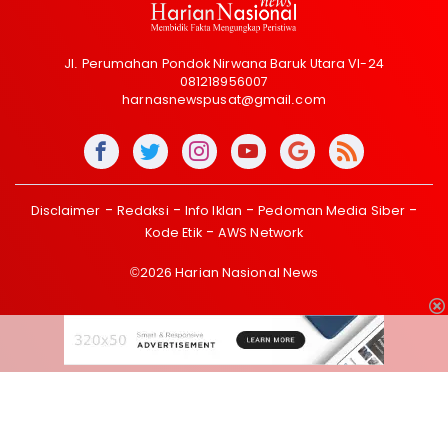
Jl. Perumahan Pondok Nirwana Baruk Utara VI-24
081218956007
harnasnewspusat@gmail.com
Disclaimer
Redaksi
Info Iklan
Pedoman Media Siber
Kode Etik
AWS Network
©2026 Harian Nasional News