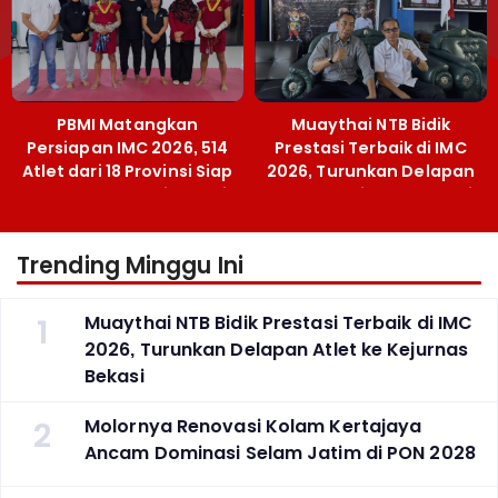
PBMI Matangkan
Muaythai NTB Bidik
Persiapan IMC 2026, 514
Prestasi Terbaik di IMC
Atlet dari 18 Provinsi Siap
2026, Turunkan Delapan
Berlaga Besok di Bekasi
Atlet ke Kejurnas Bekasi
Trending Minggu Ini
1
Muaythai NTB Bidik Prestasi Terbaik di IMC
2026, Turunkan Delapan Atlet ke Kejurnas
Bekasi
2
Molornya Renovasi Kolam Kertajaya
Ancam Dominasi Selam Jatim di PON 2028