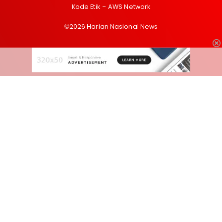
Kode Etik
AWS Network
©2026 Harian Nasional News