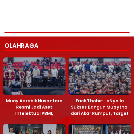
OLAHRAGA
Muay Aerobik Nusantara
Erick Thohir: LaNyalla
Resmi Jadi Aset
Sukses Bangun Muaythai
Intelektual PBMI,
dari Akar Rumput, Target
Menpora Sebut
Emas SEA Games
Terobosan Bangun
Grassroots