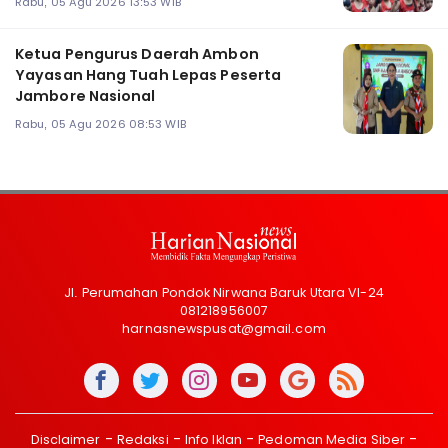
Rabu, 05 Agu 2026 13:53 WIB
Ketua Pengurus Daerah Ambon
Yayasan Hang Tuah Lepas Peserta
Jambore Nasional
Rabu, 05 Agu 2026 08:53 WIB
Jl. Perumahan Pondok Nirwana Baruk Utara VI-24
081218956007
harnasnewspusat@gmail.com
Disclaimer
Redaksi
Info Iklan
Pedoman Media Siber