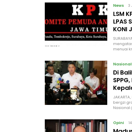
News
3
LSM KP
LPAS 
KONI 
SURABAYA
mengatas
menuai kr
Nasional
Di Ba
SPPG, 
Kepal
JAKARTA, 
bergzi gr
Nasional
Opini
1
Madur