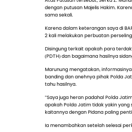
Atas Putusan tersebut, Serka Z. Ma
dengan putusan Majelis Hakim. Kare
sama sekali.
Karena dalam keterangan saya di BAP s
2 kali melakukan perbuatan perselin
Disingung terkait apakah para terd
(PDTH) dan bagaimana hasilnya sidang
Marunung mengatakan, informasinya 
banding dan anehnya pihak Polda Jat
tahu hasilnya.
"Saya juga heran padahal Polda Jatim 
apakah Polda Jatim tidak yakin yang s
kaitannya dengan Pidana paling penti
Ia menambahkan setelah selesai perka