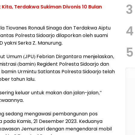
3
 Kita, Terdakwa Sukiman Divonis 10 Bulan
4
lla Tiovanes Ronauli Sinaga dan Terdakwa Aiptu
ntas Polresta Sidoarjo dilaporkan oleh suami
 yakni Serka Z. Manurung.
5
t Umum (JPU) Febrian Dirgantara menjelaskan,
strasi (bamin) Regident Polresta Sidoarjo dan
 bamin Urmintu Satlantas Polresta Sidoarjo telah
ber tahun lalu.
ering keluar untuk makan dan jalan-jalan,"
akwaannya.
yang sedang mengawasi pembangunan pos
aya pada Kamis, 21 Desember 2023. Keduanya
 kawasan Jemursari dengan mengendarai mobil