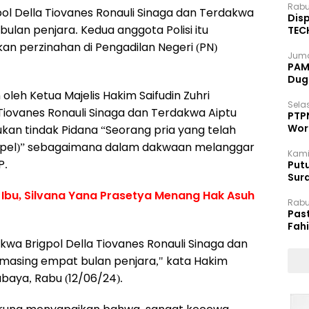
Rabu
ol Della Tiovanes Ronauli Sinaga dan Terdakwa
Disp
bulan penjara. Kedua anggota Polisi itu
TEC
Dip
an perzinahan di Pengadilan Negeri (PN)
Juma
PAM 
Dug
eh Ketua Majelis Hakim Saifudin Zuhri
Selas
iovanes Ronauli Sinaga dan Terdakwa Aiptu
PTP
Wor
ukan tindak Pidana “Seorang pria yang telah
spel)” sebagaimana dalam dakwaan melanggar
Kami
P.
Putu
Sur
Dok
 Ibu, Silvana Yana Prasetya Menang Hak Asuh
Rabu
Pas
Fah
Moj
wa Brigpol Della Tiovanes Ronauli Sinaga dan
-masing empat bulan penjara," kata Hakim
abaya, Rabu (12/06/24).