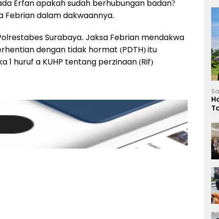
pada Erfan apakah sudah berhubungan badan?
a Febrian dalam dakwaannya.
 Polrestabes Surabaya. Jaksa Febrian mendakwa
erhentian dengan tidak hormat (PDTH) itu
a 1 huruf a KUHP tentang perzinaan (Rif)
Sa
H
T
L