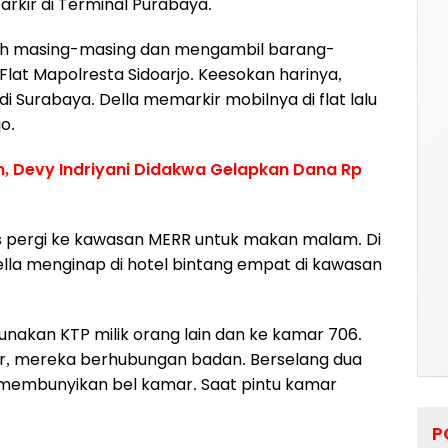
parkir di Terminal Purabaya.
mah masing-masing dan mengambil barang-
lat Mapolresta Sidoarjo. Keesokan harinya,
i Surabaya. Della memarkir mobilnya di flat lalu
jo.
, Devy Indriyani Didakwa Gelapkan Dana Rp
as pergi ke kawasan MERR untuk makan malam. Di
lla menginap di hotel bintang empat di kawasan
akan KTP milik orang lain dan ke kamar 706.
ar, mereka berhubungan badan. Berselang dua
 membunyikan bel kamar. Saat pintu kamar
P