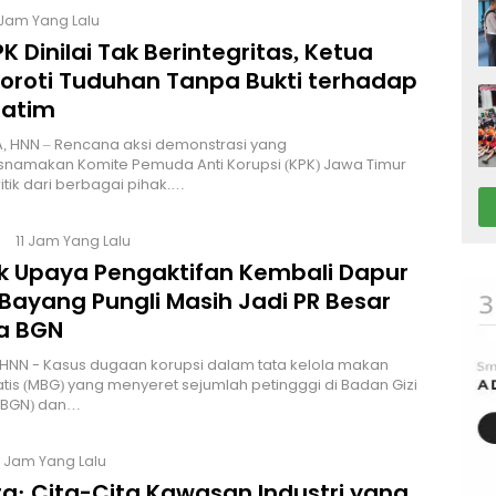
 Jam Yang Lalu
K Dinilai Tak Berintegritas, Ketua
Soroti Tuduhan Tanpa Bukti terhadap
Jatim
, HNN – Rencana aksi demonstrasi yang
namakan Komite Pemuda Anti Korupsi (KPK) Jawa Timur
itik dari berbagai pihak.…
11 Jam Yang Lalu
lik Upaya Pengaktifan Kembali Dapur
Bayang Pungli Masih Jadi PR Besar
a BGN
HNN - Kasus dugaan korupsi dalam tata kelola makan
atis (MBG) yang menyeret sejumlah petingggi di Badan Gizi
 (BGN) dan…
4 Jam Yang Lalu
a: Cita-Cita Kawasan Industri yang