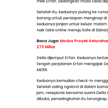
milik Erfan. Sedangkan mobil Della di
Setelah itu, keduanya pulang ke ru
barang untuk persiapan menginap di F
keduanya janjian untuk keluar malam d
naik taksi online menuju kafe di Sidoar
Baca Juga:
Modus Proyek Kelurahan
273 Miliar
Della dijemput Erfan. Keduanya lant
tengah perjalanan Erfan mengajak De
MERR.
Keduanya kemudian check-in menggun
Setelah saling ngobrol di dalam kam
jam, resepionis bersama suami Della
dibuka, perselingkuhan itu terungkap.