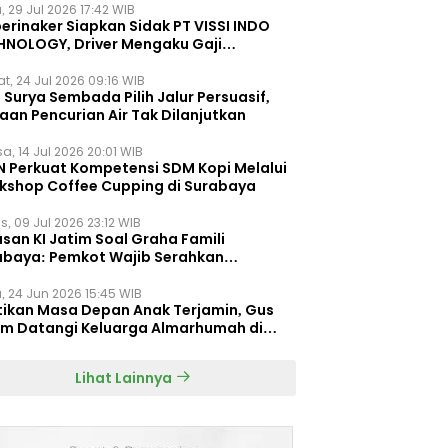
, 29 Jul 2026 17:42 WIB
erinaker Siapkan Sidak PT VISSI INDO
HNOLOGY, Driver Mengaku Gaji
otong Rp3 Juta
t, 24 Jul 2026 09:16 WIB
Surya Sembada Pilih Jalur Persuasif,
aan Pencurian Air Tak Dilanjutkan
a, 14 Jul 2026 20:01 WIB
N Perkuat Kompetensi SDM Kopi Melalui
kshop Coffee Cupping di Surabaya
s, 09 Jul 2026 23:12 WIB
san KI Jatim Soal Graha Famili
abaya: Pemkot Wajib Serahkan
umen Re-planning PT SAS
, 24 Jun 2026 15:45 WIB
tikan Masa Depan Anak Terjamin, Gus
im Datangi Keluarga Almarhumah di
orembun
Lihat Lainnya