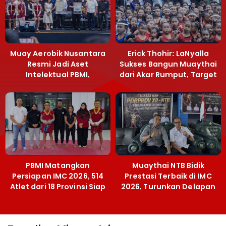
Muay Aerobik Nusantara
Erick Thohir: LaNyalla
Resmi Jadi Aset
Sukses Bangun Muaythai
Intelektual PBMI,
dari Akar Rumput, Target
Menpora Sebut
Emas SEA Games
Terobosan Bangun
Grassroots
PBMI Matangkan
Muaythai NTB Bidik
Persiapan IMC 2026, 514
Prestasi Terbaik di IMC
Atlet dari 18 Provinsi Siap
2026, Turunkan Delapan
Berlaga Besok di Bekasi
Atlet ke Kejurnas Bekasi