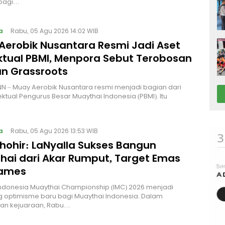
bagi…
a
Rabu, 05 Agu 2026 14:02 WIB
Aerobik Nusantara Resmi Jadi Aset
ektual PBMI, Menpora Sebut Terobosan
n Grassroots
NN – Muay Aerobik Nusantara resmi menjadi bagian dari
ektual Pengurus Besar Muaythai Indonesia (PBMI). Itu
a
Rabu, 05 Agu 2026 13:53 WIB
Thohir: LaNyalla Sukses Bangun
hai dari Akar Rumput, Target Emas
Games
Indonesia Muaythai Championship (IMC) 2026 menjadi
 optimisme baru bagi Muaythai Indonesia. Dalam
n kejuaraan, Rabu…