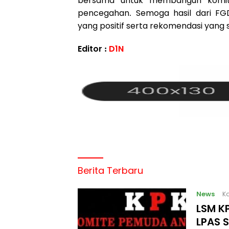
bersama untuk membangun komi
pencegahan. Semoga hasil dari FG
yang positif serta rekomendasi yang 
Editor :
D1N
Berita Terbaru
News
Ka
LSM KP
LPAS 