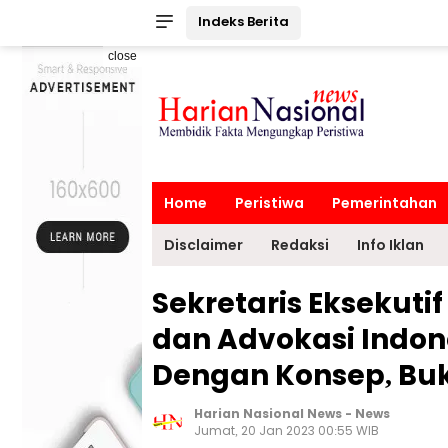
Indeks Berita
close
Home
Peristiwa
Pemerintahan
Disclaimer
Redaksi
Info Iklan
Sekretaris Eksekut
dan Advokasi Indon
Dengan Konsep, Bu
Harian Nasional News
-
News
Jumat, 20 Jan 2023 00:55 WIB