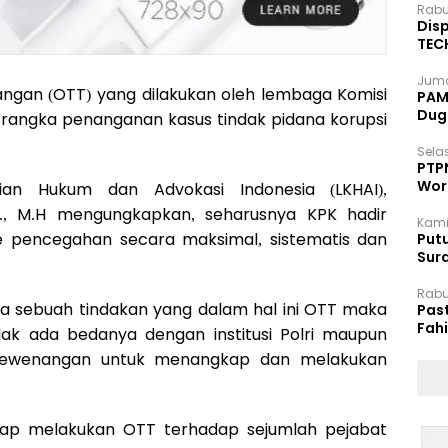
Rabu
Disp
TEC
Dip
Juma
ngan (OTT) yang dilakukan oleh lembaga Komisi
PAM 
Dug
rangka penanganan kasus tindak pidana korupsi
Selas
PTP
Wor
jian Hukum dan Advokasi Indonesia (LKHAI),
H., M.H mengungkapkan, seharusnya KPK hadir
Kami
pencegahan secara maksimal, sistematis dan
Putu
Sur
Dok
Rabu
da sebuah tindakan yang dalam hal ini OTT maka
Pas
Fah
idak ada bedanya dengan institusi Polri maupun
Moj
kewenangan untuk menangkap dan melakukan
erap melakukan OTT terhadap sejumlah pejabat