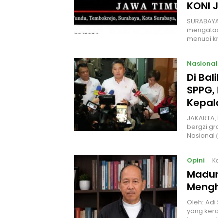
KONI 
SURABAYA
mengatas
menuai kr
Nasional
Di Ba
SPPG, 
Kepal
JAKARTA, 
bergzi gr
Nasional
Opini
K
Madur
Mengh
Oleh: Adi
yang kera