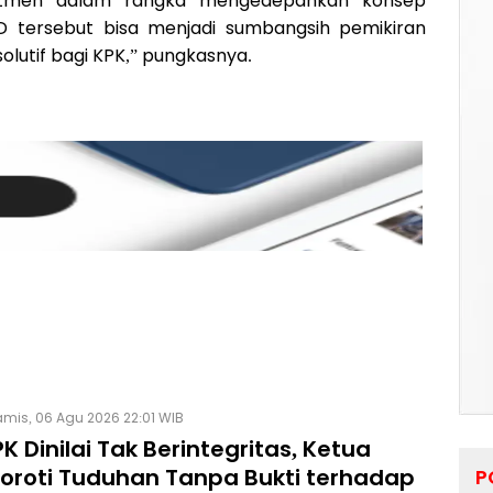
tmen dalam rangka mengedepankan konsep
D tersebut bisa menjadi sumbangsih pemikiran
solutif bagi KPK,” pungkasnya.
mis, 06 Agu 2026 22:01 WIB
K Dinilai Tak Berintegritas, Ketua
Soroti Tuduhan Tanpa Bukti terhadap
P