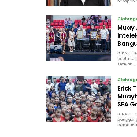
harapan 
Olahrag
Muay 
Intel
Bangu
BEKASI, H
aset intel
setelah…
Olahrag
Erick 
Muayt
SEA 
BEKASI – 
panggung
pembukaa