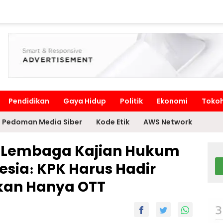
Pendidikan
Gaya Hidup
Politik
Ekonomi
Toko
Pedoman Media Siber
Kode Etik
AWS Network
if Lembaga Kajian Hukum
esia: KPK Harus Hadir
kan Hanya OTT