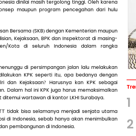
nesia dinilai masih tergolong tinggi. Oleh karena
konsep maupun program pencegahan dari hulu
usan Bersama (SKB) dengan Kementerian maupun
olisian, Kejaksaan, BPK dan Inspektorat di masing-
en/Kota di seluruh Indonesia dalam rangka
menunggu di persimpangan jalan lalu melakukan
ilakukan KPK seperti itu, apa bedanya dengan
lri dan Kejaksaan? Harusnya kan KPK sebagai
Tre
saan. Dalam hal ini KPK juga harus memaksimalkan
t ditemui wartawan di kantor LKHI Surabaya.
1
OTT tidak bisa selamanya menjadi senjata utama
si di Indonesia, sebab hanya akan menimbulkan
2
i dan pembangunan di Indonesia.