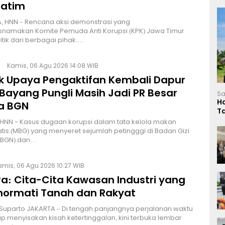
Jatim
, HNN – Rencana aksi demonstrasi yang
namakan Komite Pemuda Anti Korupsi (KPK) Jawa Timur
itik dari berbagai pihak.…
Kamis, 06 Agu 2026 14:08 WIB
lik Upaya Pengaktifan Kembali Dapur
Bayang Pungli Masih Jadi PR Besar
Sa
H
a BGN
T
L
HNN - Kasus dugaan korupsi dalam tata kelola makan
atis (MBG) yang menyeret sejumlah petingggi di Badan Gizi
 (BGN) dan…
amis, 06 Agu 2026 10:27 WIB
a: Cita-Cita Kawasan Industri yang
ormati Tanah dan Rakyat
 Suparto JAKARTA – Di tengah panjangnya perjalanan waktu
p menyisakan kisah ketertinggalan, kini terbuka lembar