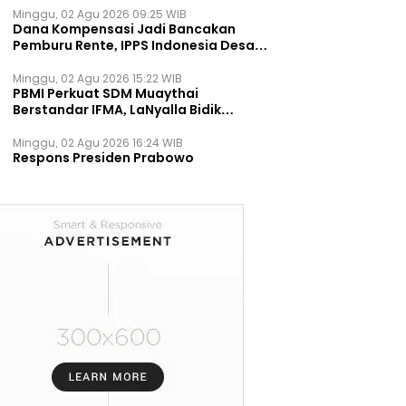
Minggu, 02 Agu 2026 09:25 WIB
Dana Kompensasi Jadi Bancakan
Pemburu Rente, IPPS Indonesia Desak
TPST Bantargebang Ditutup
Permanen
Minggu, 02 Agu 2026 15:22 WIB
PBMI Perkuat SDM Muaythai
Berstandar IFMA, LaNyalla Bidik
Prestasi Dunia
Minggu, 02 Agu 2026 16:24 WIB
Respons Presiden Prabowo