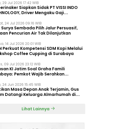
, 29 Jul 2026 17:42 WIB
erinaker Siapkan Sidak PT VISSI INDO
HNOLOGY, Driver Mengaku Gaji
otong Rp3 Juta
t, 24 Jul 2026 09:16 WIB
Surya Sembada Pilih Jalur Persuasif,
aan Pencurian Air Tak Dilanjutkan
a, 14 Jul 2026 20:01 WIB
N Perkuat Kompetensi SDM Kopi Melalui
kshop Coffee Cupping di Surabaya
s, 09 Jul 2026 23:12 WIB
san KI Jatim Soal Graha Famili
abaya: Pemkot Wajib Serahkan
umen Re-planning PT SAS
, 24 Jun 2026 15:45 WIB
tikan Masa Depan Anak Terjamin, Gus
im Datangi Keluarga Almarhumah di
orembun
Lihat Lainnya