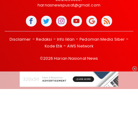
harnasnewspusat@gmail.com
Disclaimer
Redaksi
Info Iklan
Pedoman Media Siber
Kode Etik
AWS Network
©2026 Harian Nasional News