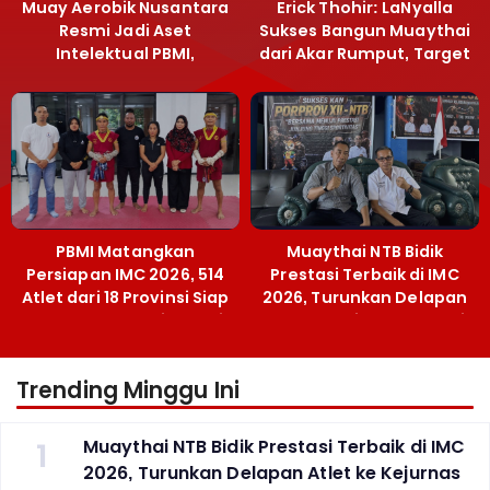
Muay Aerobik Nusantara
Erick Thohir: LaNyalla
Resmi Jadi Aset
Sukses Bangun Muaythai
Intelektual PBMI,
dari Akar Rumput, Target
Menpora Sebut
Emas SEA Games
Terobosan Bangun
Grassroots
PBMI Matangkan
Muaythai NTB Bidik
Persiapan IMC 2026, 514
Prestasi Terbaik di IMC
Atlet dari 18 Provinsi Siap
2026, Turunkan Delapan
Berlaga Besok di Bekasi
Atlet ke Kejurnas Bekasi
Trending Minggu Ini
1
Muaythai NTB Bidik Prestasi Terbaik di IMC
2026, Turunkan Delapan Atlet ke Kejurnas