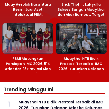
Muay Aerobik Nusantara
Erick Thohir: LaNyalla
Resmi Jadi Aset
Sukses Bangun Muaythai
Intelektual PBMI,
dari Akar Rumput, Target
Menpora Sebut
Emas SEA Games
Terobosan Bangun
Grassroots
PBMI Matangkan
Muaythai NTB Bidik
Persiapan IMC 2026, 514
Prestasi Terbaik di IMC
Atlet dari 18 Provinsi Siap
2026, Turunkan Delapan
Berlaga Besok di Bekasi
Atlet ke Kejurnas Bekasi
Trending Minggu Ini
1
Muaythai NTB Bidik Prestasi Terbaik di IMC
2026, Turunkan Delapan Atlet ke Kejurnas