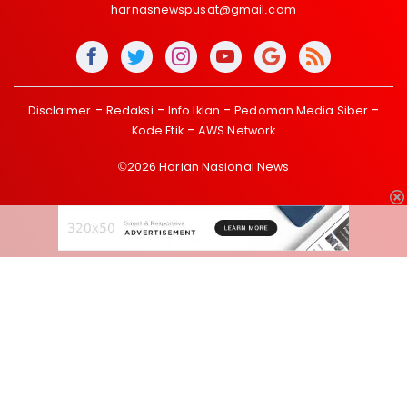
harnasnewspusat@gmail.com
Disclaimer
Redaksi
Info Iklan
Pedoman Media Siber
Kode Etik
AWS Network
©2026 Harian Nasional News