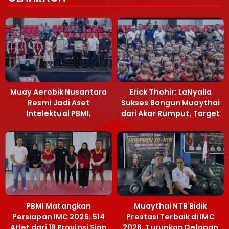
Muay Aerobik Nusantara
Erick Thohir: LaNyalla
Resmi Jadi Aset
Sukses Bangun Muaythai
Intelektual PBMI,
dari Akar Rumput, Target
Menpora Sebut
Emas SEA Games
Terobosan Bangun
Grassroots
PBMI Matangkan
Muaythai NTB Bidik
Persiapan IMC 2026, 514
Prestasi Terbaik di IMC
Atlet dari 18 Provinsi Siap
2026, Turunkan Delapan