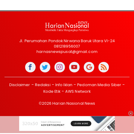
Jl. Perumahan Pondok Nirwana Baruk Utara VI-24
081218956007
harnasnewspusat@gmail.com
Disclaimer
Redaksi
Info Iklan
Pedoman Media Siber
Kode Etik
AWS Network
©2026 Harian Nasional News