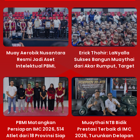
Muay Aerobik Nusantara
Erick Thohir: LaNyalla
Resmi Jadi Aset
Sukses Bangun Muaythai
Intelektual PBMI,
dari Akar Rumput, Target
Menpora Sebut
Emas SEA Games
Terobosan Bangun
Grassroots
PBMI Matangkan
Muaythai NTB Bidik
Persiapan IMC 2026, 514
Prestasi Terbaik di IMC
Atlet dari 18 Provinsi Siap
2026, Turunkan Delapan