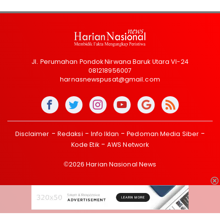
Jl. Perumahan Pondok Nirwana Baruk Utara VI-24
081218956007
harnasnewspusat@gmail.com
Disclaimer
Redaksi
Info Iklan
Pedoman Media Siber
Kode Etik
AWS Network
©2026 Harian Nasional News