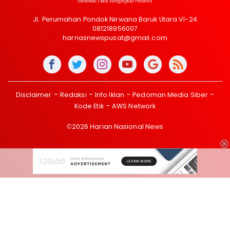
Jl. Perumahan Pondok Nirwana Baruk Utara VI-24
081218956007
harnasnewspusat@gmail.com
Disclaimer
Redaksi
Info Iklan
Pedoman Media Siber
Kode Etik
AWS Network
©2026 Harian Nasional News