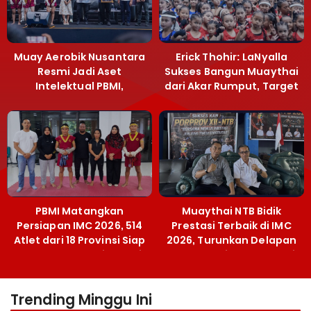
Muay Aerobik Nusantara
Erick Thohir: LaNyalla
Resmi Jadi Aset
Sukses Bangun Muaythai
Intelektual PBMI,
dari Akar Rumput, Target
Menpora Sebut
Emas SEA Games
Terobosan Bangun
Grassroots
PBMI Matangkan
Muaythai NTB Bidik
Persiapan IMC 2026, 514
Prestasi Terbaik di IMC
Atlet dari 18 Provinsi Siap
2026, Turunkan Delapan
Berlaga Besok di Bekasi
Atlet ke Kejurnas Bekasi
Trending Minggu Ini