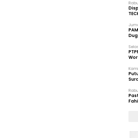
Rabu
Disp
TEC
Dip
Juma
PAM 
Dug
Selas
PTP
Wor
Kami
Putu
Sur
Dok
Rabu
Pas
Fah
Moj