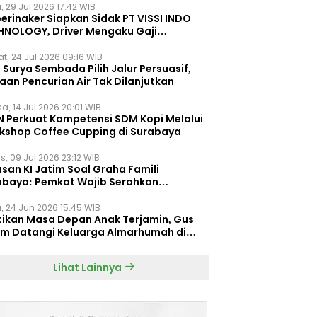
, 29 Jul 2026 17:42 WIB
erinaker Siapkan Sidak PT VISSI INDO
HNOLOGY, Driver Mengaku Gaji
otong Rp3 Juta
t, 24 Jul 2026 09:16 WIB
Surya Sembada Pilih Jalur Persuasif,
aan Pencurian Air Tak Dilanjutkan
a, 14 Jul 2026 20:01 WIB
N Perkuat Kompetensi SDM Kopi Melalui
kshop Coffee Cupping di Surabaya
s, 09 Jul 2026 23:12 WIB
san KI Jatim Soal Graha Famili
abaya: Pemkot Wajib Serahkan
umen Re-planning PT SAS
, 24 Jun 2026 15:45 WIB
tikan Masa Depan Anak Terjamin, Gus
im Datangi Keluarga Almarhumah di
orembun
Lihat Lainnya