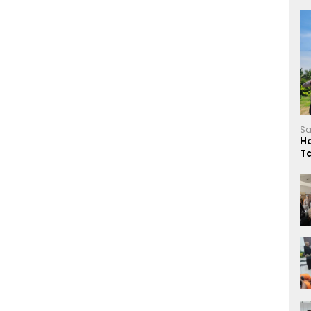
Sa
H
T
L