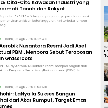
a: Cita-Cita Kawasan Industri yang
ormati Tanah dan Rakyat
 Suparto JAKARTA – Di tengah panjangnya perjalanan waktu
p menyisakan kisah ketertinggalan, kini terbuka lembar
bagi…
a
Rabu, 05 Agu 2026 14:02 WIB
Aerobik Nusantara Resmi Jadi Aset
Sa
ektual PBMI, Menpora Sebut Terobosan
H
T
n Grassroots
L
NN – Muay Aerobik Nusantara resmi menjadi bagian dari
ektual Pengurus Besar Muaythai Indonesia (PBMI). Itu
a
Rabu, 05 Agu 2026 13:53 WIB
Thohir: LaNyalla Sukses Bangun
hai dari Akar Rumput, Target Emas
Games