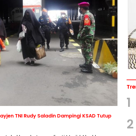
Tre
1
yjen TNI Rudy Saladin Dampingi KSAD Tutup
2