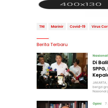
TNI
Marinir
Covid-19
Virus Co
Berita Terbaru
Nasional
Di Ba
SPPG, 
Kepal
JAKARTA, 
bergzi gr
Nasional
Opini
7