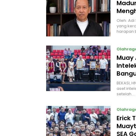
Madur
Mengh
Oleh: Adi
yang kera
harapan 
Olahrag
Muay 
Intel
Bangu
BEKASI, H
aset intel
setelah…
Olahrag
Erick 
Muayt
SEA 