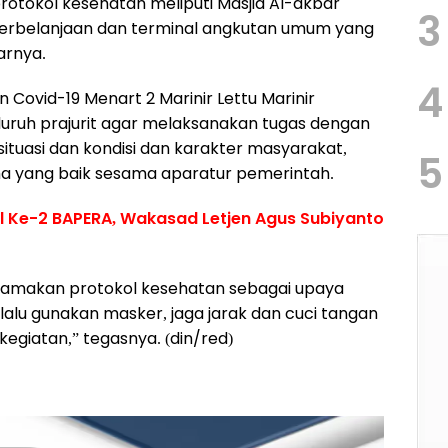
rotokol kesehatan meliputi Masjid Al-akbar
3
 perbelanjaan dan terminal angkutan umum yang
arnya.
4
Covid-19 Menart 2 Marinir Lettu Marinir
ruh prajurit agar melaksanakan tugas dengan
ituasi dan kondisi dan karakter masyarakat,
5
a yang baik sesama aparatur pemerintah.
l Ke-2 BAPERA, Wakasad Letjen Agus Subiyanto
tamakan protokol kesehatan sebagai upaya
lu gunakan masker, jaga jarak dan cuci tangan
giatan,” tegasnya. (din/red)