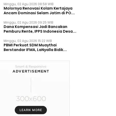
Minggu, 02 Agu 2026 08:58 WIB
Molornya Renovasi Kolam Kertajaya
Ancam Dominasi Selam Jatim di PON
2028
Minggu, 02 Agu 2026 09:25 WIB
Dana Kompensasi Jadi Bancakan
Pemburu Rente, IPPS Indonesia Desak
TPST Bantargebang Ditutup
Permanen
Minggu, 02 Agu 2026 15:22 WIB
PBMI Perkuat SDM Muaythai
Berstandar IFMA, LaNyalla Bidik
Prestasi Dunia