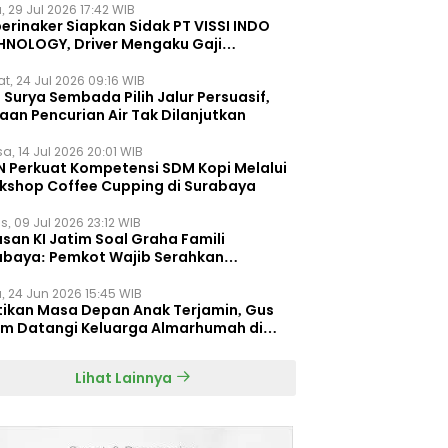
, 29 Jul 2026 17:42 WIB
erinaker Siapkan Sidak PT VISSI INDO
HNOLOGY, Driver Mengaku Gaji
otong Rp3 Juta
t, 24 Jul 2026 09:16 WIB
Surya Sembada Pilih Jalur Persuasif,
aan Pencurian Air Tak Dilanjutkan
a, 14 Jul 2026 20:01 WIB
N Perkuat Kompetensi SDM Kopi Melalui
kshop Coffee Cupping di Surabaya
s, 09 Jul 2026 23:12 WIB
san KI Jatim Soal Graha Famili
abaya: Pemkot Wajib Serahkan
umen Re-planning PT SAS
, 24 Jun 2026 15:45 WIB
tikan Masa Depan Anak Terjamin, Gus
im Datangi Keluarga Almarhumah di
orembun
Lihat Lainnya