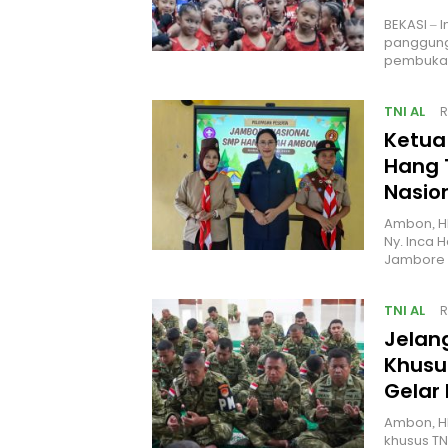
BEKASI – 
panggung
pembukaa
TNI AL
R
Ketua
Hang 
Nasio
Ambon, H
Ny. Inca 
Jambore 
TNI AL
R
Jelan
Khusus
Gelar
Ambon, H
khusus TN