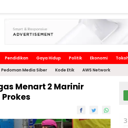
Pendidikan
Gaya Hidup
Politik
Ekonomi
Toko
Pedoman Media Siber
Kode Etik
AWS Network
gas Menart 2 Marinir
 Prokes