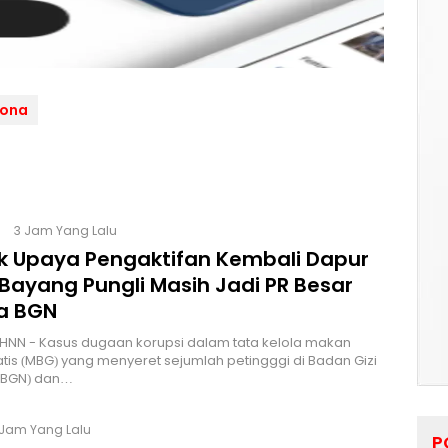
rona
3 Jam Yang Lalu
lik Upaya Pengaktifan Kembali Dapur
Bayang Pungli Masih Jadi PR Besar
a BGN
HNN - Kasus dugaan korupsi dalam tata kelola makan
atis (MBG) yang menyeret sejumlah petingggi di Badan Gizi
 (BGN) dan…
 Jam Yang Lalu
P