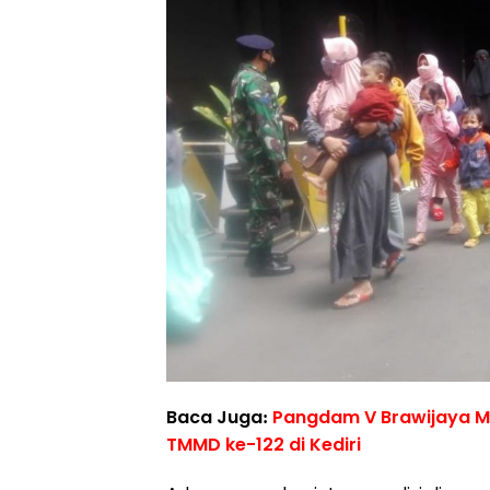
Baca Juga:
Pangdam V Brawijaya Ma
TMMD ke-122 di Kediri