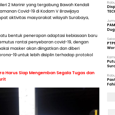
Rabu
ileri 2 Marinir yang tergabung Bawah Kendali
Disp
gamanan Covid-19 di Kodam V Brawijaya
TEC
Dip
empat aktivitas masyarakat wilayah Surabaya,
Juma
PAM 
Dug
satu bentuk penerapan adaptasi kebiasaan baru
Selas
emutus rantai penyebaran covid-19, dengan
PTP
Wor
kai masker akan diingatkan dan diberi
orona-19 untuk lebih disiplin terhadap protokol
Kami
Putu
Sur
Dok
ira Harus Siap Mengemban Segala Tugas dan
Rabu
rit
Pas
Fah
Moj