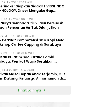
, 29 Jul 2026 17:42 WIB
erinaker Siapkan Sidak PT VISSI INDO
HNOLOGY, Driver Mengaku Gaji
otong Rp3 Juta
t, 24 Jul 2026 09:16 WIB
Surya Sembada Pilih Jalur Persuasif,
aan Pencurian Air Tak Dilanjutkan
a, 14 Jul 2026 20:01 WIB
N Perkuat Kompetensi SDM Kopi Melalui
kshop Coffee Cupping di Surabaya
s, 09 Jul 2026 23:12 WIB
san KI Jatim Soal Graha Famili
abaya: Pemkot Wajib Serahkan
umen Re-planning PT SAS
, 24 Jun 2026 15:45 WIB
tikan Masa Depan Anak Terjamin, Gus
im Datangi Keluarga Almarhumah di
orembun
Lihat Lainnya