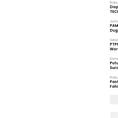
Rabu
Disp
TEC
Dip
Juma
PAM 
Dug
Selas
PTP
Wor
Kami
Putu
Sur
Dok
Rabu
Pas
Fah
Moj