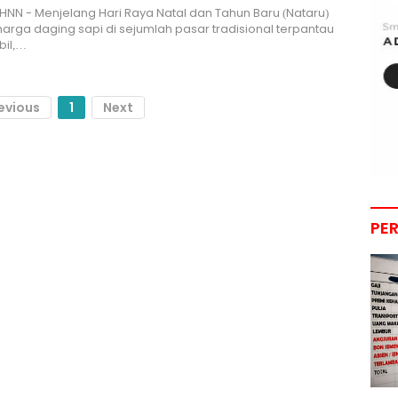
HNN - Menjelang Hari Raya Natal dan Tahun Baru (Nataru)
harga daging sapi di sejumlah pasar tradisional terpantau
bil,…
evious
1
Next
PE