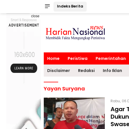
Indeks Berita
close
Home
Peristiwa
Pemerintahan
Disclaimer
Redaksi
Info Iklan
Yayan Suryana
Rabu, 06 D
Agar 
Dukun
Swas