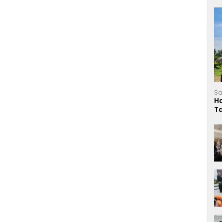
Sa
H
T
L