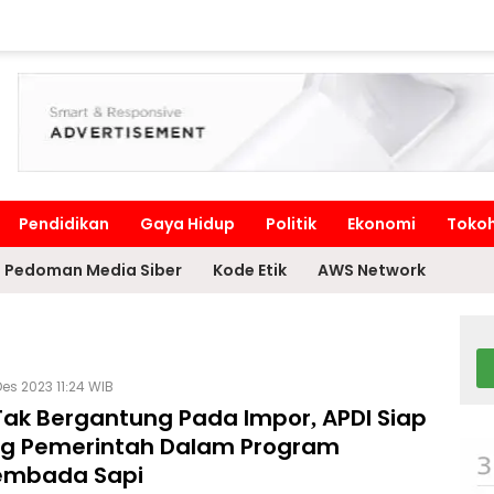
Pendidikan
Gaya Hidup
Politik
Ekonomi
Toko
Pedoman Media Siber
Kode Etik
AWS Network
es 2023 11:24 WIB
Tak Bergantung Pada Impor, APDI Siap
g Pemerintah Dalam Program
embada Sapi