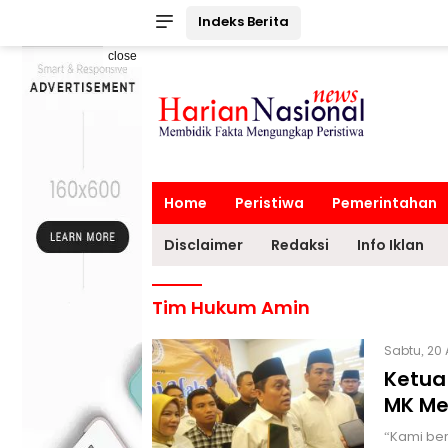
Indeks Berita
close
Home
Peristiwa
Pemerintahan
Disclaimer
Redaksi
Info Iklan
Tim Hukum Amin
Sabtu, 20 
Ketua
MK Me
“Kami ber