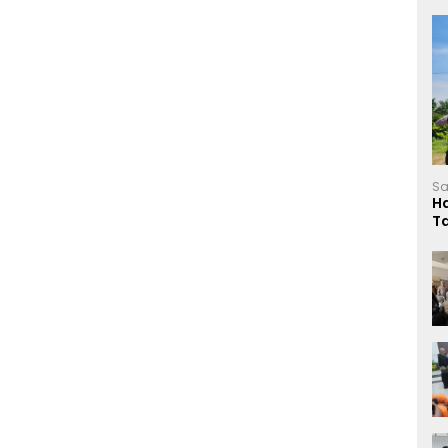
Sa
H
T
L