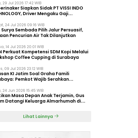
, 29 Jul 2026 17:42 WIB
erinaker Siapkan Sidak PT VISSI INDO
HNOLOGY, Driver Mengaku Gaji
otong Rp3 Juta
t, 24 Jul 2026 09:16 WIB
Surya Sembada Pilih Jalur Persuasif,
aan Pencurian Air Tak Dilanjutkan
a, 14 Jul 2026 20:01 WIB
N Perkuat Kompetensi SDM Kopi Melalui
kshop Coffee Cupping di Surabaya
s, 09 Jul 2026 23:12 WIB
san KI Jatim Soal Graha Famili
abaya: Pemkot Wajib Serahkan
umen Re-planning PT SAS
, 24 Jun 2026 15:45 WIB
tikan Masa Depan Anak Terjamin, Gus
im Datangi Keluarga Almarhumah di
orembun
Lihat Lainnya