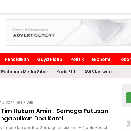
Pendidikan
Gaya Hidup
Politik
Ekonomi
Toko
Pedoman Media Siber
Kode Etik
AWS Network
Apr 2024 08:58 WIB
 Tim Hukum Amin : Semoga Putusan
ngabulkan Doa Kami
kumpul dan berdoa. Semoga putusan di MK, betul-betul