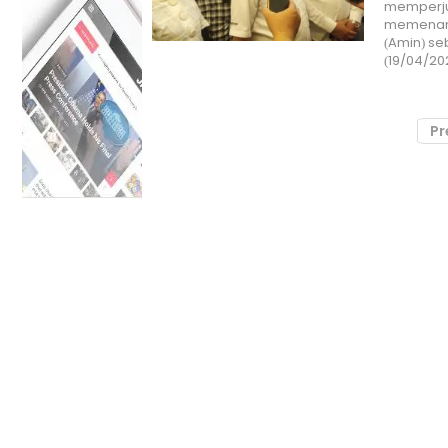
memperju
memenang
(Amin) se
(19/04/20
Pr