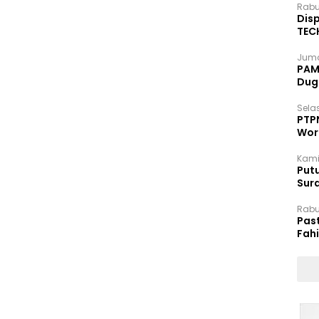
Rabu
Disp
TEC
Dip
Juma
PAM 
Dug
Selas
PTP
Wor
Kami
Putu
Sur
Dok
Rabu
Pas
Fah
Moj