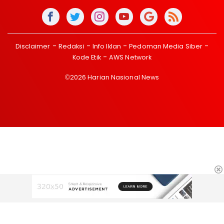
Disclaimer
Redaksi
Info Iklan
Pedoman Media Siber
Kode Etik
AWS Network
©2026 Harian Nasional News