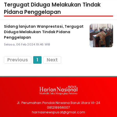
Tergugat Diduga Melakukan Tindak
Pidana Penggelapan
Sidang lanjutan Wanprestasi, Tergugat
Diduga Melakukan Tindak Pidana
Penggelapan
Selasa, 06 Feb 2024 19:46 WIB
Previous
1
Next
Jl. Perumahan Pondok Nirwana Baruk Utara VI-24
081218956007
harnasnewspusat@gmail.com