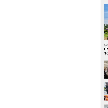
Sa
H
T
L