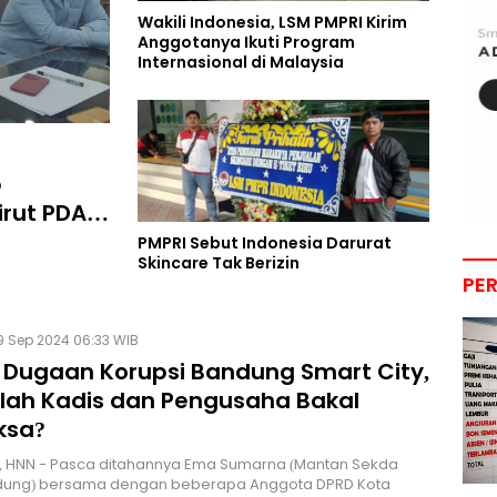
Wakili Indonesia, LSM PMPRI Kirim
Anggotanya Ikuti Program
Internasional di Malaysia
b
irut PDAM
PMPRI Sebut Indonesia Darurat
Skincare Tak Berizin
PE
9 Sep 2024 06:33 WIB
 Dugaan Korupsi Bandung Smart City,
lah Kadis dan Pengusaha Bakal
ksa?
 HNN - Pasca ditahannya Ema Sumarna (Mantan Sekda
dung) bersama dengan beberapa Anggota DPRD Kota