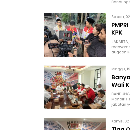
Bandung 
Selasa, 02
PMPRI
KPK
JAKARTA, 
menyamba
dugaan k
Minggu, 19
Banya
Wali 
BANDUNG,
Mandiri P
jabatan 
Kamis, 02 
Tiga O