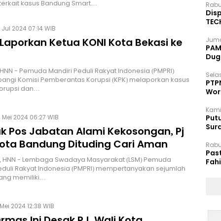
terkait kasus Bandung Smart…
Rabu
Disp
TEC
 Jul 2024 07:14 WIB
Dip
 Laporkan Ketua KONI Kota Bekasi ke
Juma
PAM 
Dug
HNN - Pemuda Mandiri Peduli Rakyat Indonesia (PMPRI)
Selas
ngi Komisi Pemberantas Korupsi (KPK) melaporkan kasus
PTP
orupsi dan…
Wor
Kami
 Mei 2024 06:27 WIB
Putu
Sur
k Pos Jabatan Alami Kekosongan, Pj
Dok
Kota Bandung Dituding Cari Aman
Rabu
Pas
 HNN - Lembaga Swadaya Masyarakat (LSM) Pemuda
Fah
eduli Rakyat Indonesia (PMPRI) mempertanyakan sejumlah
Moj
yang memiliki…
Mei 2024 12:38 WIB
rmas Ini Desak PJ. Wali Kota