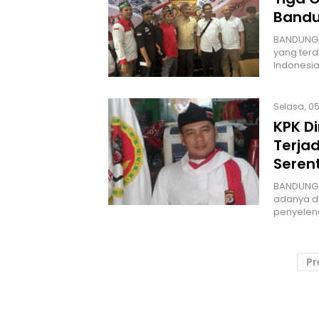
Bandu
BANDUNG,
yang terd
Indonesia
Selasa, 05
KPK D
Terjad
Seren
BANDUNG,
adanya du
penyelen
Pr