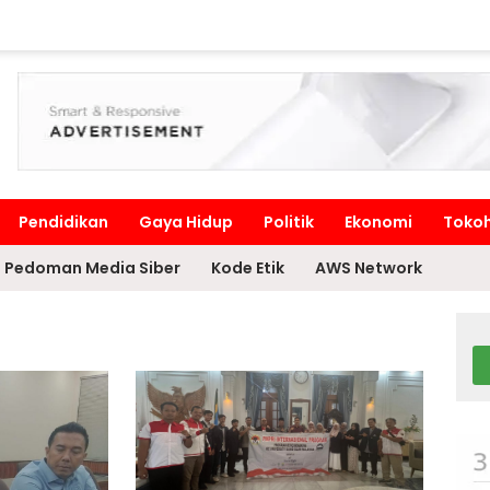
Pendidikan
Gaya Hidup
Politik
Ekonomi
Toko
Pedoman Media Siber
Kode Etik
AWS Network