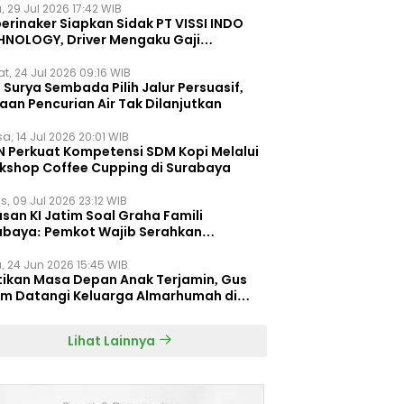
, 29 Jul 2026 17:42 WIB
erinaker Siapkan Sidak PT VISSI INDO
HNOLOGY, Driver Mengaku Gaji
otong Rp3 Juta
t, 24 Jul 2026 09:16 WIB
Surya Sembada Pilih Jalur Persuasif,
aan Pencurian Air Tak Dilanjutkan
a, 14 Jul 2026 20:01 WIB
N Perkuat Kompetensi SDM Kopi Melalui
kshop Coffee Cupping di Surabaya
s, 09 Jul 2026 23:12 WIB
san KI Jatim Soal Graha Famili
abaya: Pemkot Wajib Serahkan
umen Re-planning PT SAS
, 24 Jun 2026 15:45 WIB
tikan Masa Depan Anak Terjamin, Gus
im Datangi Keluarga Almarhumah di
orembun
Lihat Lainnya