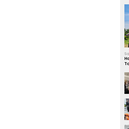
Sa
H
T
L