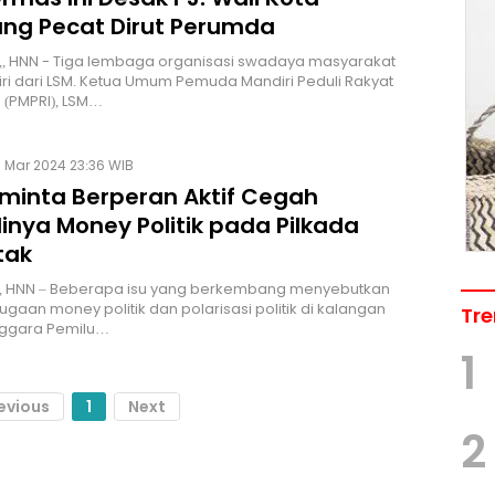
ng Pecat Dirut Perumda
, HNN - Tiga lembaga organisasi swadaya masyarakat
iri dari LSM. Ketua Umum Pemuda Mandiri Peduli Rakyat
 (PMPRI), LSM…
 Mar 2024 23:36 WIB
iminta Berperan Aktif Cegah
inya Money Politik pada Pilkada
tak
 HNN – Beberapa isu yang berkembang menyebutkan
gaan money politik dan polarisasi politik di kalangan
Tre
ggara Pemilu…
1
evious
1
Next
2