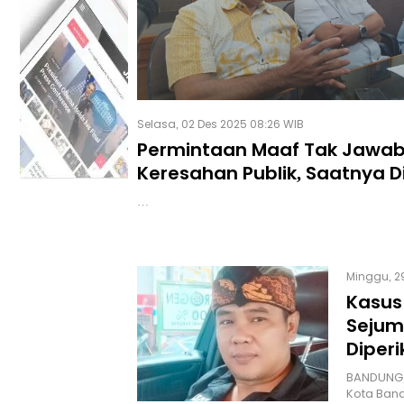
Selasa, 02 Des 2025 08:26 WIB
Permintaan Maaf Tak Jawa
Keresahan Publik, Saatnya D
Tirta Patriot Mundur
…
Minggu, 2
Kasus
Sejum
Diperi
BANDUNG,
Kota Ban