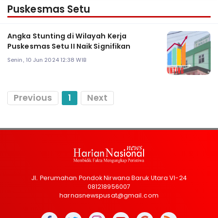
Puskesmas Setu
Angka Stunting di Wilayah Kerja
Puskesmas Setu II Naik Signifikan
Senin, 10 Jun 2024 12:38 WIB
Previous
1
Next
Jl. Perumahan Pondok Nirwana Baruk Utara VI-24
081218956007
harnasnewspusat@gmail.com