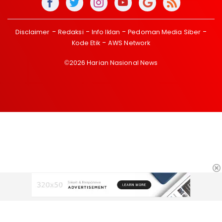
Disclaimer
Redaksi
Info Iklan
Pedoman Media Siber
Kode Etik
AWS Network
©2026 Harian Nasional News