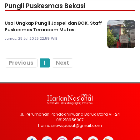
Pungli Puskesmas Bekasi
Usai Ungkap Pungli Jaspel dan BOK, Staff
Puskesmas Terancam Mutasi
Jumat, 25 Jul 2025 22:59 WIB
Previous
1
Next
Jl. Perumahan Pondok Nirwana Baruk Utara VI-24
081218956007
harnasnewspusat@gmail.com