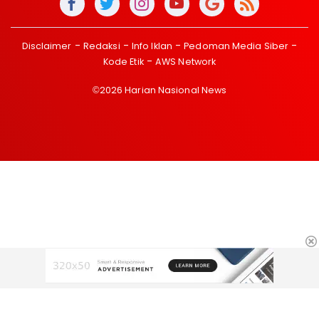
Disclaimer
Redaksi
Info Iklan
Pedoman Media Siber
Kode Etik
AWS Network
©2026 Harian Nasional News