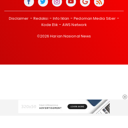
Disclaimer
Redaksi
Info Iklan
Pedoman Media Siber
Kode Etik
AWS Network
©2026 Harian Nasional News