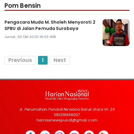
Pom Bensin
Pengacara Muda M. Sholeh Menyoroti 2
SPBU di Jalan Pemuda Surabaya
Jumat, 30 Okt 2020 18:03 WIB
Previous
1
Next
Jl. Perumahan Pondok Nirwana Baruk Utara VI-24
081218956007
harnasnewspusat@gmail.com