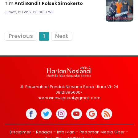
Tim Anti Bandit Polsek Simokerto
Jumat, 12 Feb 2021 00:11 WIB
Previous
1
Next
Jl. Perumahan Pondok Nirwana Baruk Utara VI-24
081218956007
harnasnewspusat@gmail.com
Disclaimer
Redaksi
Info Iklan
Pedoman Media Siber