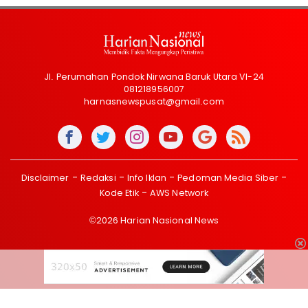
Jl. Perumahan Pondok Nirwana Baruk Utara VI-24
081218956007
harnasnewspusat@gmail.com
Disclaimer
Redaksi
Info Iklan
Pedoman Media Siber
Kode Etik
AWS Network
©2026 Harian Nasional News