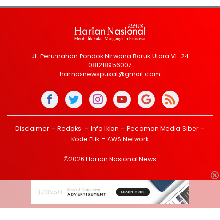
Jl. Perumahan Pondok Nirwana Baruk Utara VI-24
081218956007
harnasnewspusat@gmail.com
Disclaimer
Redaksi
Info Iklan
Pedoman Media Siber
Kode Etik
AWS Network
©2026 Harian Nasional News