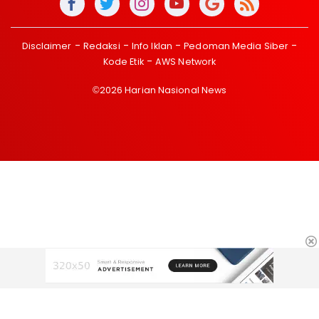
Disclaimer
Redaksi
Info Iklan
Pedoman Media Siber
Kode Etik
AWS Network
©2026 Harian Nasional News