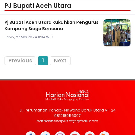
PJ Bupati Aceh Utara
Pj Bupati Aceh Utara Kukuhkan Pengurus
Kampung Siaga Bencana
Senin, 27 Mei 2024 11:34 WIB
Previous
1
Next
Jl. Perumahan Pondok Nirwana Baruk Utara VI-24
081218956007
harnasnewspusat@gmail.com