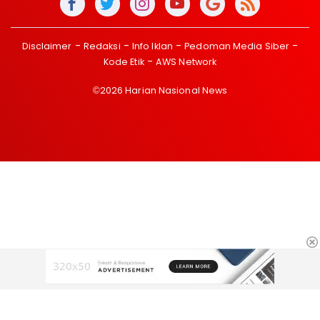
Disclaimer
Redaksi
Info Iklan
Pedoman Media Siber
Kode Etik
AWS Network
©2026 Harian Nasional News