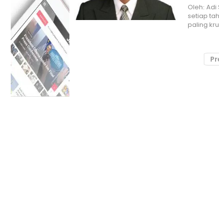
Oleh: Ad
setiap ta
paling kr
Pr