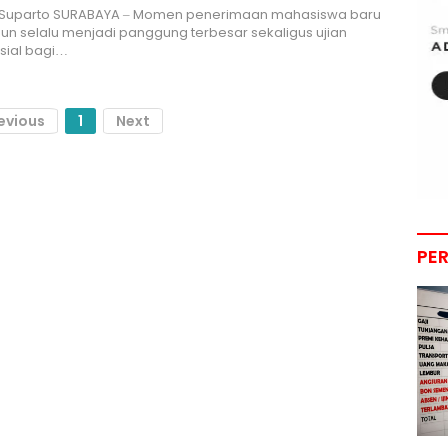
i Suparto SURABAYA – Momen penerimaan mahasiswa baru
hun selalu menjadi panggung terbesar sekaligus ujian
usial bagi…
evious
1
Next
PE