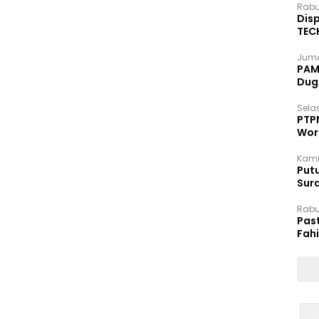
Rabu
Disp
TEC
Dip
Juma
PAM 
Dug
Selas
PTP
Wor
Kami
Putu
Sur
Dok
Rabu
Pas
Fah
Moj