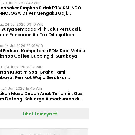
, 29 Jul 2026 17:42 WIB
erinaker Siapkan Sidak PT VISSI INDO
HNOLOGY, Driver Mengaku Gaji
otong Rp3 Juta
t, 24 Jul 2026 09:16 WIB
Surya Sembada Pilih Jalur Persuasif,
aan Pencurian Air Tak Dilanjutkan
a, 14 Jul 2026 20:01 WIB
N Perkuat Kompetensi SDM Kopi Melalui
kshop Coffee Cupping di Surabaya
s, 09 Jul 2026 23:12 WIB
san KI Jatim Soal Graha Famili
abaya: Pemkot Wajib Serahkan
umen Re-planning PT SAS
, 24 Jun 2026 15:45 WIB
tikan Masa Depan Anak Terjamin, Gus
im Datangi Keluarga Almarhumah di
orembun
Lihat Lainnya