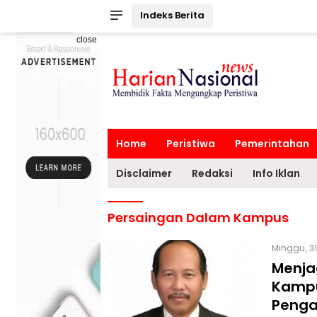
Indeks Berita
close
Home
Peristiwa
Pemerintahan
Disclaimer
Redaksi
Info Iklan
Persaingan Dalam Kampus
Minggu, 31
Menja
Kampu
Penga