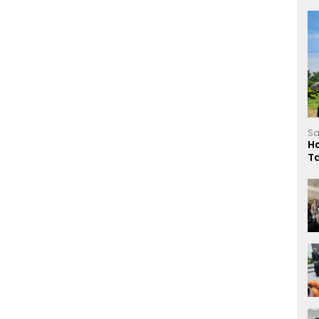
Sa
H
T
L