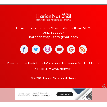
Jl. Perumahan Pondok Nirwana Baruk Utara VI-24
081218956007
harnasnewspusat@gmail.com
Disclaimer
Redaksi
Info Iklan
Pedoman Media Siber
Kode Etik
AWS Network
©2026 Harian Nasional News