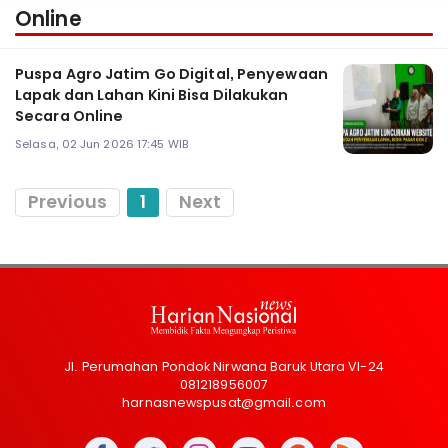
Online
Puspa Agro Jatim Go Digital, Penyewaan
Lapak dan Lahan Kini Bisa Dilakukan
Secara Online
Selasa, 02 Jun 2026 17:45 WIB
Previous
1
Next
Jl. Perumahan Pondok Nirwana Baruk Utara VI-24
081218956007
harnasnewspusat@gmail.com