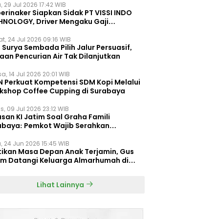
, 29 Jul 2026 17:42 WIB
erinaker Siapkan Sidak PT VISSI INDO
HNOLOGY, Driver Mengaku Gaji
otong Rp3 Juta
t, 24 Jul 2026 09:16 WIB
Surya Sembada Pilih Jalur Persuasif,
aan Pencurian Air Tak Dilanjutkan
a, 14 Jul 2026 20:01 WIB
N Perkuat Kompetensi SDM Kopi Melalui
kshop Coffee Cupping di Surabaya
s, 09 Jul 2026 23:12 WIB
san KI Jatim Soal Graha Famili
abaya: Pemkot Wajib Serahkan
umen Re-planning PT SAS
, 24 Jun 2026 15:45 WIB
tikan Masa Depan Anak Terjamin, Gus
im Datangi Keluarga Almarhumah di
orembun
Lihat Lainnya