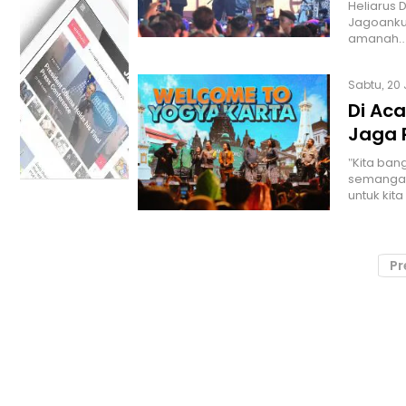
Heliarus 
Jagoanku'
amanah.
Sabtu, 20 
Di Aca
Jaga 
"Kita ban
semangat
untuk kita
Pr