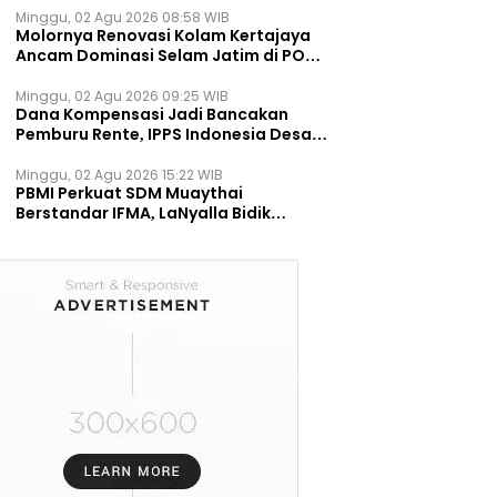
Minggu, 02 Agu 2026 08:58 WIB
Molornya Renovasi Kolam Kertajaya
Ancam Dominasi Selam Jatim di PON
2028
Minggu, 02 Agu 2026 09:25 WIB
Dana Kompensasi Jadi Bancakan
Pemburu Rente, IPPS Indonesia Desak
TPST Bantargebang Ditutup
Permanen
Minggu, 02 Agu 2026 15:22 WIB
PBMI Perkuat SDM Muaythai
Berstandar IFMA, LaNyalla Bidik
Prestasi Dunia