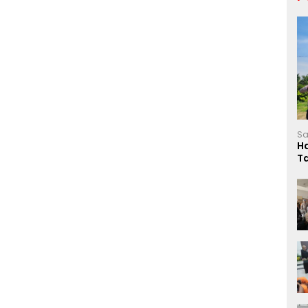
Sa
H
T
L