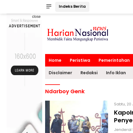
Indeks Berita
close
Home
Peristiwa
Pemerintahan
Disclaimer
Redaksi
Info Iklan
Ndarboy Genk
Sabtu, 20 
Kapolr
Penye
Jenderal 