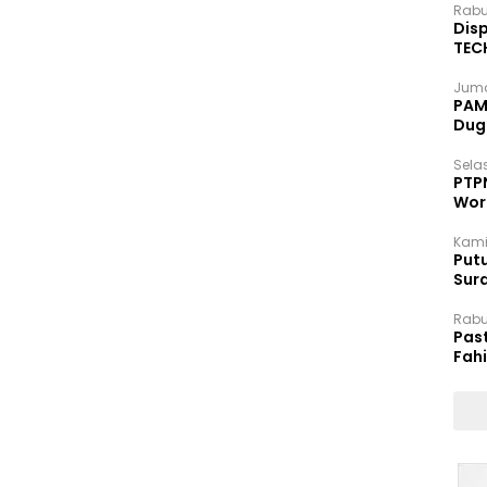
Rabu
Disp
TEC
Dip
Juma
PAM 
Dug
Selas
PTP
Wor
Kami
Putu
Sur
Dok
Rabu
Pas
Fah
Moj