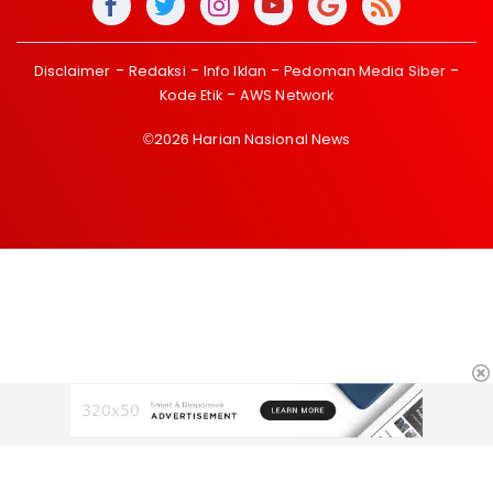
Disclaimer
Redaksi
Info Iklan
Pedoman Media Siber
Kode Etik
AWS Network
©2026 Harian Nasional News