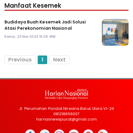
Manfaat Kesemek
Budidaya Buah Kesemek Jadi Solusi
Atasi Perekonomian Nasional
Kamis, 23 Nov 2023 15:06 WIB
Previous
1
Next
Jl. Perumahan Pondok Nirwana Baruk Utara VI-24
081218956007
harnasnewspusat@gmail.com